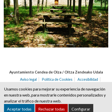
Anterior
Siguie
Ayuntamiento Cendea de Olza / Oltza Zendeako Udala
Aviso legal
Política de Cookies
Accesibilidad
Aviso de privacidad
Usamos cookies para mejorar su experiencia de navegación
C/ del Angulo nº 2 | C.P.: 31171 | Ororbia (NAVARRA)
en nuestra web, para mostrarle contenidos personalizados y
Tel. 948 32 20 68 | Fax. 948 32 21 04
analizar el tráfico de nuestra web.
cendea@ayuntamientoolza.com
Aceptar todas
Rechazar todas
Configurar