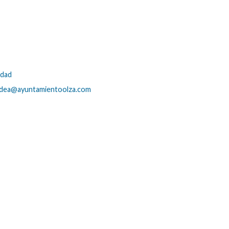
idad
dea@ayuntamientoolza.com