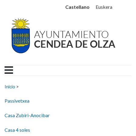
Ayuntamiento Cendea de
Ir al contenido
Castellano
Euskera
Buscar:
Inicio
>
Passivetxea
Casa Zubiri-Anocibar
Casa 4 soles