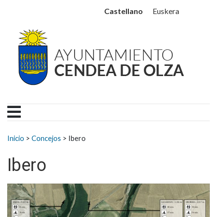
Ayuntamiento Cendea de
Ir al contenido
Castellano
Euskera
Buscar:
Inicio
>
Concejos
>
Ibero
Ibero