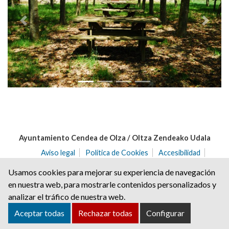
Anterior
Siguie
Ayuntamiento Cendea de Olza / Oltza Zendeako Udala
Aviso legal
Política de Cookies
Accesibilidad
Aviso de privacidad
Usamos cookies para mejorar su experiencia de navegación
C/ del Angulo nº 2 | C.P.: 31171 | Ororbia (NAVARRA)
en nuestra web, para mostrarle contenidos personalizados y
Tel. 948 32 20 68 | Fax. 948 32 21 04
analizar el tráfico de nuestra web.
cendea@ayuntamientoolza.com
Aceptar todas
Rechazar todas
Configurar