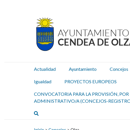
Ayuntamiento Cendea de
Ir al contenido
Actualidad
Ayuntamiento
Concejos
Igualdad
PROYECTOS EUROPEOS
CONVOCATORIA PARA LA PROVISIÓN, POR 
ADMINISTRATIVO/A (CONCEJOS-REGISTRO
Buscar
Buscar:
Inicio
>
Concejos
>
Olza