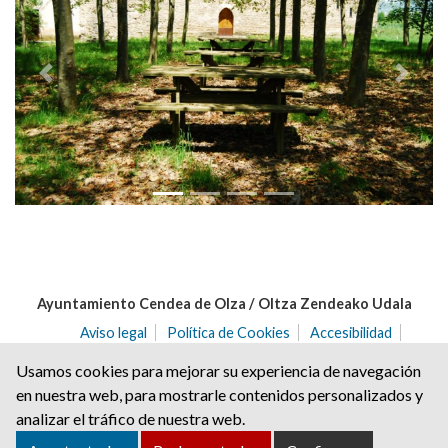
Anterior
Siguie
Ayuntamiento Cendea de Olza / Oltza Zendeako Udala
Aviso legal
Política de Cookies
Accesibilidad
Aviso de privacidad
Usamos cookies para mejorar su experiencia de navegación
C/ del Angulo nº 2 | C.P.: 31171 | Ororbia (NAVARRA)
en nuestra web, para mostrarle contenidos personalizados y
Tel. 948 32 20 68 | Fax. 948 32 21 04
analizar el tráfico de nuestra web.
cendea@ayuntamientoolza.com