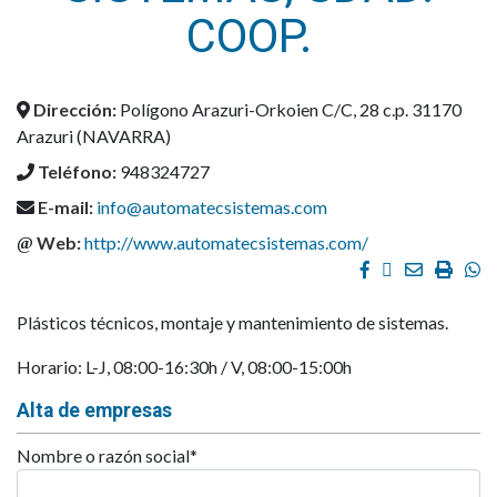
COOP.
Dirección:
Polígono Arazuri-Orkoien C/C, 28 c.p. 31170
Arazuri (NAVARRA)
Teléfono:
948324727
E-mail:
info@automatecsistemas.com
Web:
http://www.automatecsistemas.com/
Facebook
Twitter
Email
Impri
W
Plásticos técnicos, montaje y mantenimiento de sistemas.
Horario: L-J, 08:00-16:30h / V, 08:00-15:00h
Alta de empresas
Nombre o razón social
*