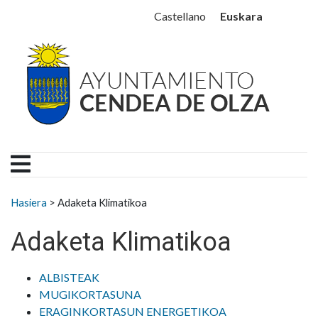
Ayuntamiento Cendea de
Ir al contenido
Euskara
Castellano
Search for:
Hasiera
>
Adaketa Klimatikoa
Adaketa Klimatikoa
ALBISTEAK
MUGIKORTASUNA
ERAGINKORTASUN ENERGETIKOA