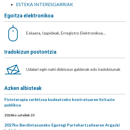
ESTEKA INTERESGARRIAK
Egoitza elektronikoa
Eskaera, Izapideak, Erregistro Elektronikoa…
Iradokizun postontzia
Udalari egin nahi dizkiozun galderak edo iradokizunak
Azken albisteak
Fisioterapia zerbitzua kudeatzeko kontratuaren lizitazio
publikoa
2026ko uztailak 23
2027ko Berdintasuneko Egutegi Partehartzailearen Argazki