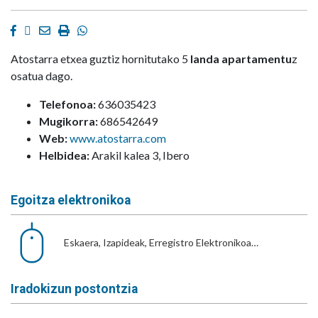
Facebook
Twitter
Email
Imprimir
Whatsapp
Atostarra etxea guztiz hornitutako 5
landa apartamentu
z
osatua dago.
Telefonoa:
636035423
Mugikorra:
686542649
Web:
www.atostarra.com
Helbidea:
Arakil kalea 3, Ibero
Egoitza elektronikoa
Eskaera, Izapideak, Erregistro Elektronikoa…
Iradokizun postontzia