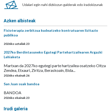
Udalari egin nahi dizkiozun galderak edo iradokizunak
Azken albisteak
Fisioterapia zerbitzua kudeatzeko kontratuaren lizitazio
publikoa
2026ko uztailak 23
2027ko Berdintasuneko Egutegi Partehartzailearen Argazki
Lehiaketa
Martxan da 2027ko egutegi parte hartzailea osatzeko Oltza
Zendea, Etxauri, Ziritza, Beraskoain, Bida...
2026ko ekainak 26
San Juan suak bandoa
BANDOA
2026ko ekainak 23
Irudi galeria