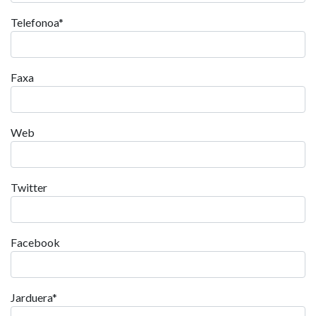
Telefonoa
*
Faxa
Web
Twitter
Facebook
Jarduera
*