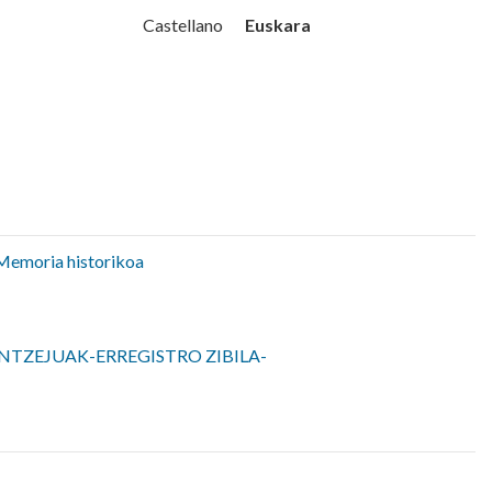
Udala
Euskara
Castellano
Memoria historikoa
NTZEJUAK-ERREGISTRO ZIBILA-