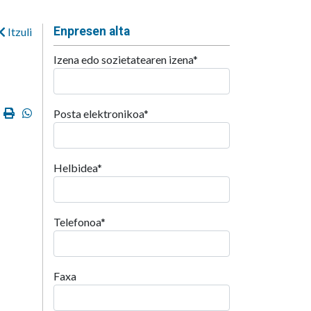
Enpresen alta
Itzuli
Izena edo sozietatearen izena
*
ok
ter
Email
Imprimir
Whatsapp
Posta elektronikoa
*
Helbidea
*
Telefonoa
*
Faxa