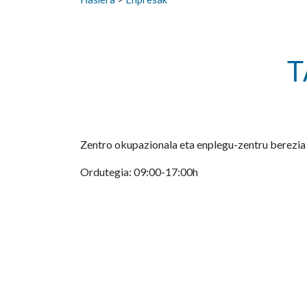
T
Zentro okupazionala eta enplegu-zentru berezia
Ordutegia: 09:00-17:00h