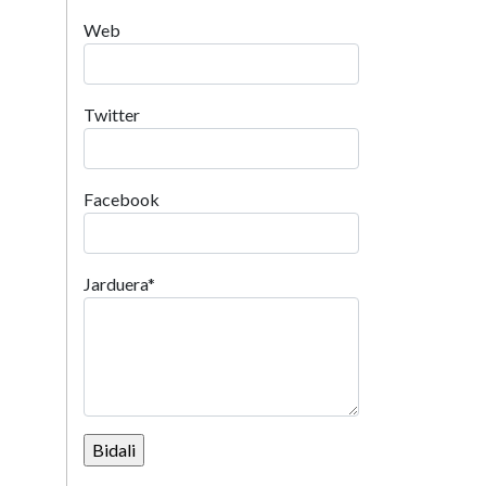
Web
Twitter
Facebook
Jarduera
*