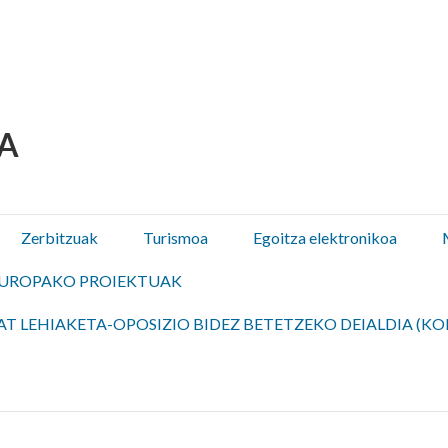
 Olza / Oltza Zendeako 
Zerbitzuak
Turismoa
Egoitza elektronikoa
UROPAKO PROIEKTUAK
T LEHIAKETA-OPOSIZIO BIDEZ BETETZEKO DEIALDIA (KO