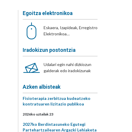
Egoitza elektronikoa
Eskaera, Izapideak, Erregistro
Elektronikoa…
Iradokizun postontzia
Udalari egin nahi dizkiozun
galderak edo iradokizunak
Azken albisteak
Fisioterapia zerbitzua kudeatzeko
kontratuaren lizitazio publikoa
2026ko uztailak 23
2027ko Berdintasuneko Egutegi
Partehartzailearen Argazki Lehiaketa