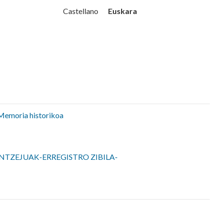
Udala
Euskara
Castellano
Memoria historikoa
NTZEJUAK-ERREGISTRO ZIBILA-