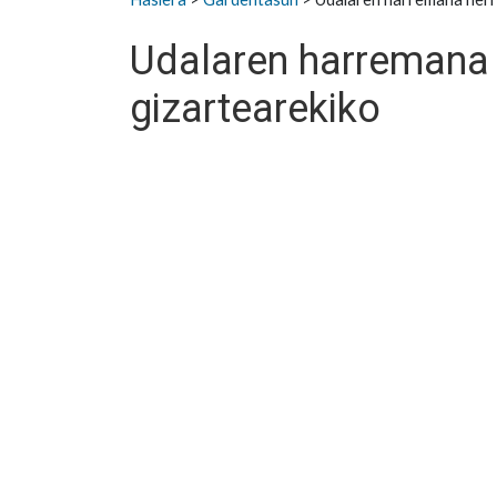
Udalaren harremana h
gizartearekiko