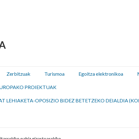
 Olza / Oltza Zendeako 
Zerbitzuak
Turismoa
Egoitza elektronikoa
UROPAKO PROIEKTUAK
T LEHIAKETA-OPOSIZIO BIDEZ BETETZEKO DEIALDIA (KO
tarrekiko nahiz gizartearekiko