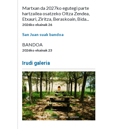
Martxan da 2027ko egutegi parte
hartzailea osatzeko Oltza Zendea,
Etxauri, Ziritza, Beraskoain, Bida...
2026ko ekainak 26
San Juan suak bandoa
BANDOA
2026ko ekainak 23
Irudi galeria
Aurrekoa
Hurrengoa