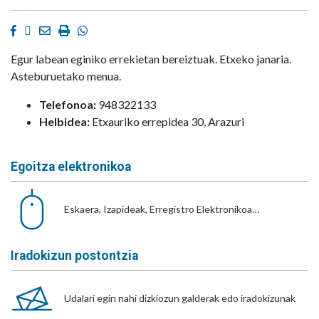
Facebook
Twitter
Email
Imprimir
Whatsapp
Egur labean eginiko errekietan bereiztuak. Etxeko janaria.
Asteburuetako menua.
Telefonoa:
948322133
Helbidea:
Etxauriko errepidea 30, Arazuri
Egoitza elektronikoa
Eskaera, Izapideak, Erregistro Elektronikoa…
Iradokizun postontzia
Udalari egin nahi dizkiozun galderak edo iradokizunak