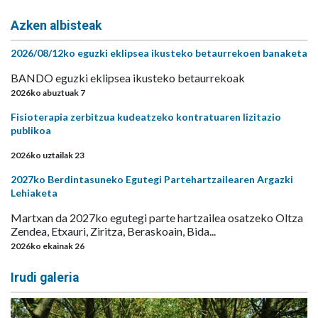
Azken albisteak
2026/08/12ko eguzki eklipsea ikusteko betaurrekoen banaketa
BANDO eguzki eklipsea ikusteko betaurrekoak
2026ko abuztuak 7
Fisioterapia zerbitzua kudeatzeko kontratuaren lizitazio
publikoa
2026ko uztailak 23
2027ko Berdintasuneko Egutegi Partehartzailearen Argazki
Lehiaketa
Martxan da 2027ko egutegi parte hartzailea osatzeko Oltza
Zendea, Etxauri, Ziritza, Beraskoain, Bida...
2026ko ekainak 26
Irudi galeria