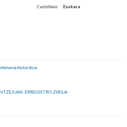
Udala
Euskara
Castellano
Memoria historikoa
NTZEJUAK-ERREGISTRO ZIBILA-