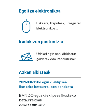
Egoitza elektronikoa
Eskaera, Izapideak, Erregistro
Elektronikoa…
Iradokizun postontzia
Udalari egin nahi dizkiozun
galderak edo iradokizunak
Azken albisteak
2026/08/12ko eguzki eklipsea
ikusteko betaurrekoen banaketa
BANDO eguzki eklipsea ikusteko
betaurrekoak
2026ko abuztuak 7