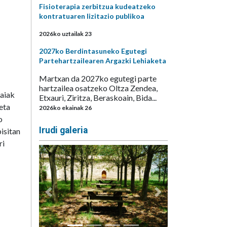
Fisioterapia zerbitzua kudeatzeko
kontratuaren lizitazio publikoa
2026ko uztailak 23
2027ko Berdintasuneko Egutegi
Partehartzailearen Argazki Lehiaketa
Martxan da 2027ko egutegi parte
hartzailea osatzeko Oltza Zendea,
Jaiak
Etxauri, Ziritza, Beraskoain, Bida...
eta
2026ko ekainak 26
o
Irudi galeria
isitan
ri
Aurrekoa
Hurrengoa