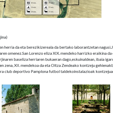
jina)
en herria da eta berezikizereala da bertako laborantzetan nagusi.
naren omenez.San Lorenzo eliza XIX. mendeko harrizko eraikina da 
inaren baseliza herriaren bukaeran dago,eskuinaldean, ibaia igar
men zena, XII. mendekoa da eta Oltza Zendeako kontzeju gehienakb
ra club deportivo Pamplona futbol taldekoinstalazioak kontzejua