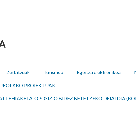
 Olza / Oltza Zendeako 
Zerbitzuak
Turismoa
Egoitza elektronikoa
UROPAKO PROIEKTUAK
T LEHIAKETA-OPOSIZIO BIDEZ BETETZEKO DEIALDIA (KO