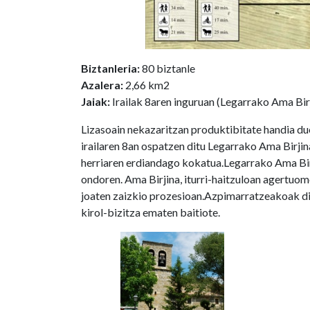
Biztanleria:
80 biztanle
Azalera:
2,66 km2
Jaiak:
Irailak 8aren inguruan (Legarrako Ama Bir
Lizasoain nekazaritzan produktibitate handia du
irailaren 8an ospatzen ditu Legarrako Ama Birji
herriaren erdiandago kokatua.Legarrako Ama Birj
ondoren. Ama Birjina, iturri-haitzuloan agertuo
joaten zaizkio prozesioan.Azpimarratzeakoak di
kirol-bizitza ematen baitiote.