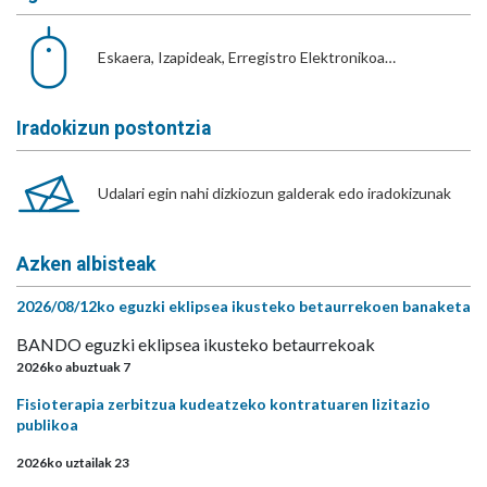
Eskaera, Izapideak, Erregistro Elektronikoa…
Iradokizun postontzia
Udalari egin nahi dizkiozun galderak edo iradokizunak
Azken albisteak
2026/08/12ko eguzki eklipsea ikusteko betaurrekoen banaketa
BANDO eguzki eklipsea ikusteko betaurrekoak
2026ko abuztuak 7
Fisioterapia zerbitzua kudeatzeko kontratuaren lizitazio
publikoa
2026ko uztailak 23