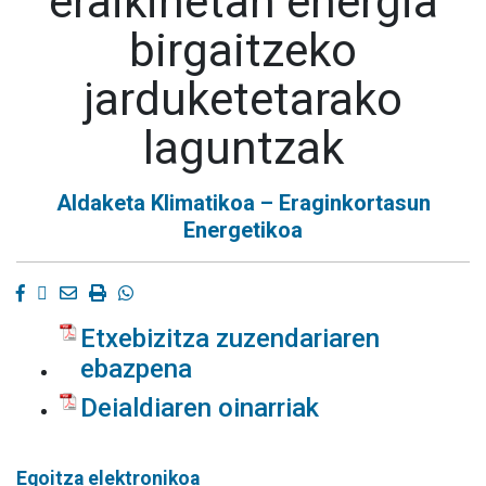
eraikinetan energia
birgaitzeko
jarduketetarako
laguntzak
Aldaketa Klimatikoa – Eraginkortasun
Energetikoa
Facebook
Twitter
Email
Imprimir
Whatsapp
Etxebizitza zuzendariaren
ebazpena
Deialdiaren oinarriak
Egoitza elektronikoa