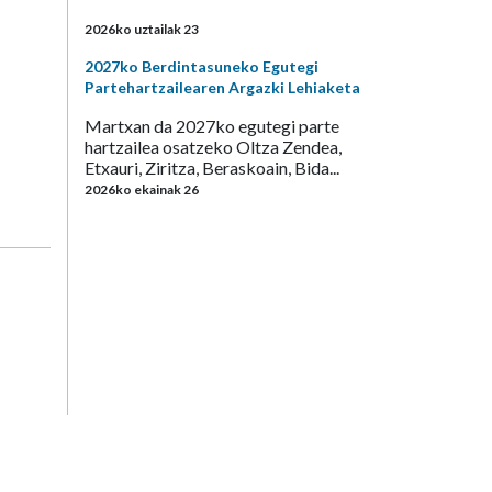
2026ko uztailak 23
2027ko Berdintasuneko Egutegi
Partehartzailearen Argazki Lehiaketa
Martxan da 2027ko egutegi parte
hartzailea osatzeko Oltza Zendea,
Etxauri, Ziritza, Beraskoain, Bida...
2026ko ekainak 26