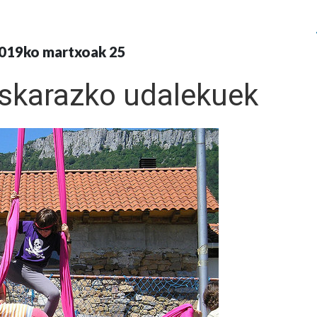
019ko martxoak 25
skarazko udalekuek