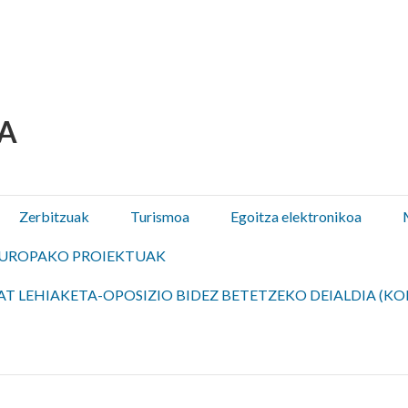
 Olza / Oltza Zendeako 
Zerbitzuak
Turismoa
Egoitza elektronikoa
UROPAKO PROIEKTUAK
T LEHIAKETA-OPOSIZIO BIDEZ BETETZEKO DEIALDIA (KO