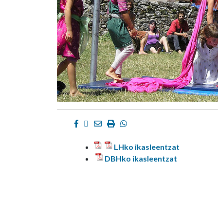
Facebook
Twitter
Email
Imprimir
Whatsapp
LHko ikasleentzat
DBHko ikasleentzat