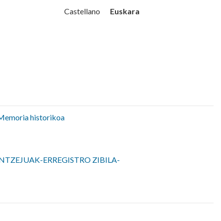
Udala
Euskara
Castellano
Memoria historikoa
NTZEJUAK-ERREGISTRO ZIBILA-