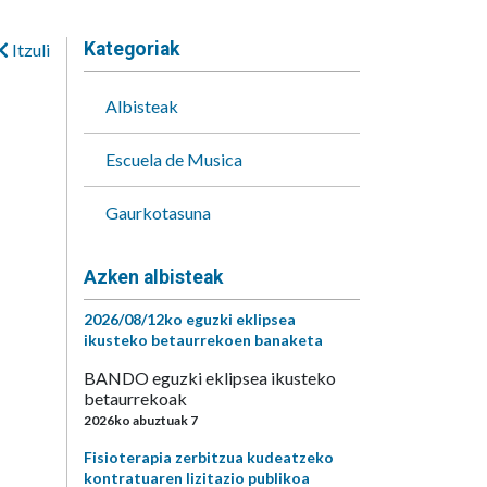
Kategoriak
Itzuli
Albisteak
Escuela de Musica
Gaurkotasuna
Azken albisteak
2026/08/12ko eguzki eklipsea
ikusteko betaurrekoen banaketa
BANDO eguzki eklipsea ikusteko
betaurrekoak
2026ko abuztuak 7
Fisioterapia zerbitzua kudeatzeko
kontratuaren lizitazio publikoa