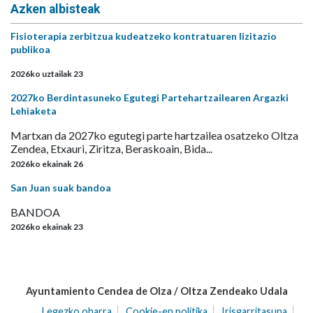
Azken albisteak
Fisioterapia zerbitzua kudeatzeko kontratuaren lizitazio
publikoa
2026ko uztailak 23
2027ko Berdintasuneko Egutegi Partehartzailearen Argazki
Lehiaketa
Martxan da 2027ko egutegi parte hartzailea osatzeko Oltza
Zendea, Etxauri, Ziritza, Beraskoain, Bida...
2026ko ekainak 26
San Juan suak bandoa
BANDOA
2026ko ekainak 23
Ayuntamiento Cendea de Olza / Oltza Zendeako Udala
Legezko oharra
Cookie-en politika
Irisgarritasuna