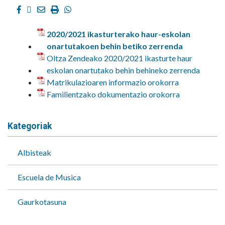
Facebook
Twitter
Email
Imprimir
Whatsapp
2020/2021 ikasturterako haur-eskolan
onartutakoen behin betiko zerrenda
Oltza Zendeako 2020/2021 ikasturte haur
eskolan onartutako behin behineko zerrenda
Matrikulazioaren informazio orokorra
Familientzako dokumentazio orokorra
Kategoriak
Albisteak
Escuela de Musica
Gaurkotasuna