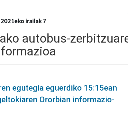
2021eko irailak 7
ako autobus-zerbitzuar
nformazioa
en egutegia eguerdiko 15:15ean
eltokiaren Ororbian informazio-