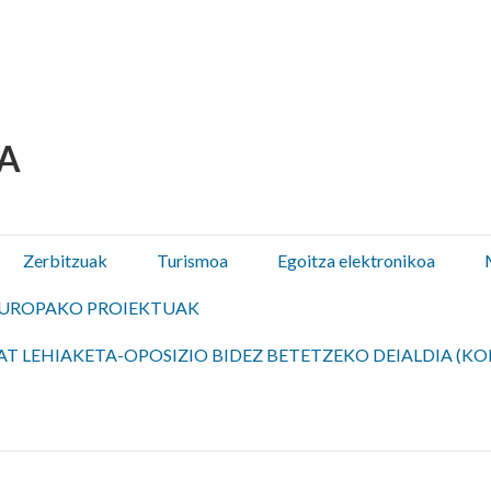
 Olza / Oltza Zendeako 
Zerbitzuak
Turismoa
Egoitza elektronikoa
UROPAKO PROIEKTUAK
T LEHIAKETA-OPOSIZIO BIDEZ BETETZEKO DEIALDIA (KO