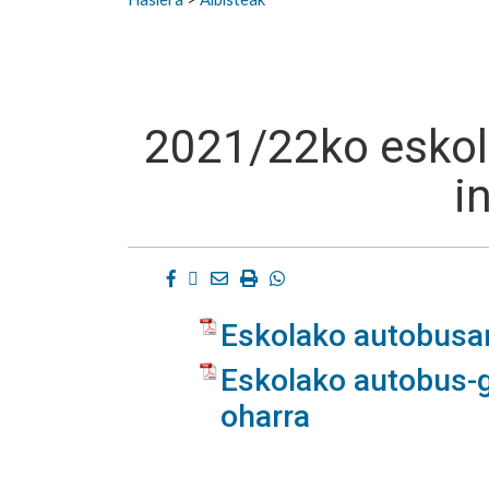
2021/22ko eskol
i
Facebook
Twitter
Email
Imprimir
Whatsapp
Eskolako autobusar
Eskolako autobus-g
oharra