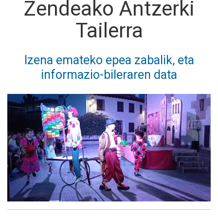
Zendeako Antzerki
Tailerra
Izena emateko epea zabalik, eta
informazio-bileraren data