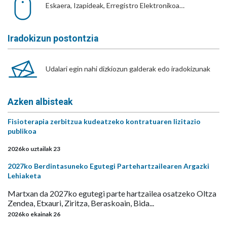
Eskaera, Izapideak, Erregistro Elektronikoa…
Iradokizun postontzia
Udalari egin nahi dizkiozun galderak edo iradokizunak
Azken albisteak
Fisioterapia zerbitzua kudeatzeko kontratuaren lizitazio
publikoa
2026ko uztailak 23
2027ko Berdintasuneko Egutegi Partehartzailearen Argazki
Lehiaketa
Martxan da 2027ko egutegi parte hartzailea osatzeko Oltza
Zendea, Etxauri, Ziritza, Beraskoain, Bida...
2026ko ekainak 26