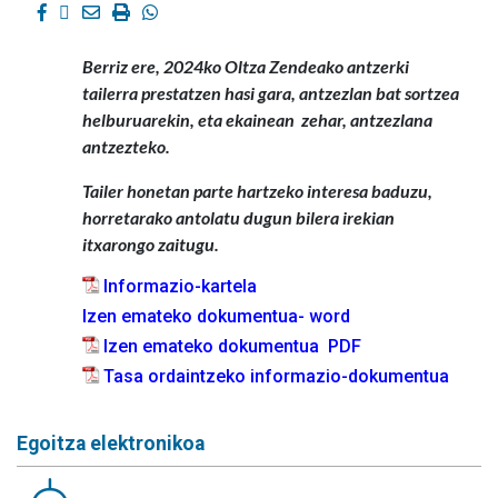
Facebook
Twitter
Email
Imprimir
Whatsapp
Berriz ere, 2024ko Oltza Zendeako antzerki
tailerra prestatzen hasi gara, antzezlan bat sortzea
helburuarekin, eta ekainean zehar, antzezlana
antzezteko.
Tailer honetan parte hartzeko interesa baduzu,
horretarako antolatu dugun bilera irekian
itxarongo zaitugu.
Informazio-kartela
Izen emateko dokumentua- word
Izen emateko dokumentua PDF
Tasa ordaintzeko informazio-dokumentua
Egoitza elektronikoa