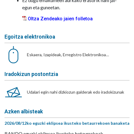
Ez dugu emakumeen aurkako erasorik nahi jai-
egun eta guneetan.
Oltza Zendeako jaien folletoa
Egoitza elektronikoa
Eskaera, Izapideak, Erregistro Elektronikoa…
Iradokizun postontzia
Udalari egin nahi dizkiozun galderak edo iradokizunak
Azken albisteak
2026/08/12ko eguzki eklipsea ikusteko betaurrekoen banaketa
BANDO eguzki eklipsea ikusteko betaurrekoak