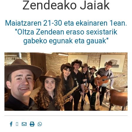
Zendeako Jaiak
Maiatzaren 21-30 eta ekainaren 1ean.
"Oltza Zendean eraso sexistarik
gabeko egunak eta gauak"
Facebook
Twitter
Email
Imprimir
Whatsapp