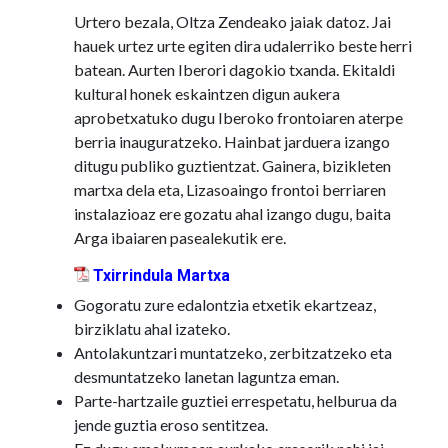
Urtero bezala, Oltza Zendeako jaiak datoz. Jai
hauek urtez urte egiten dira udalerriko beste herri
batean. Aurten Iberori dagokio txanda. Ekitaldi
kultural honek eskaintzen digun aukera
aprobetxatuko dugu Iberoko frontoiaren aterpe
berria inauguratzeko. Hainbat jarduera izango
ditugu publiko guztientzat. Gainera, bizikleten
martxa dela eta, Lizasoaingo frontoi berriaren
instalazioaz ere gozatu ahal izango dugu, baita
Arga ibaiaren pasealekutik ere.
Txirrindula Martxa
Gogoratu zure edalontzia etxetik ekartzeaz,
birziklatu ahal izateko.
Antolakuntzari muntatzeko, zerbitzatzeko eta
desmuntatzeko lanetan laguntza eman.
Parte-hartzaile guztiei errespetatu, helburua da
jende guztia eroso sentitzea.