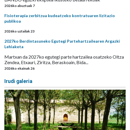
2026ko abuztuak 7
Fisioterapia zerbitzua kudeatzeko kontratuaren lizitazio
publikoa
2026ko uztailak 23
2027ko Berdintasuneko Egutegi Partehartzailearen Argazki
Lehiaketa
Martxan da 2027ko egutegi parte hartzailea osatzeko Oltza
Zendea, Etxauri, Ziritza, Beraskoain, Bida...
2026ko ekainak 26
Irudi galeria