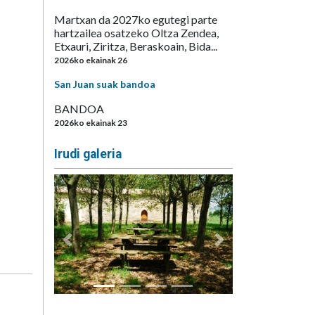
Martxan da 2027ko egutegi parte
hartzailea osatzeko Oltza Zendea,
Etxauri, Ziritza, Beraskoain, Bida...
2026ko ekainak 26
San Juan suak bandoa
BANDOA
2026ko ekainak 23
Irudi galeria
Aurrekoa
Hurrengoa