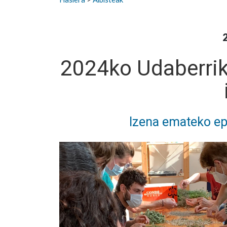
2024ko Udaberrik
Izena emateko ep