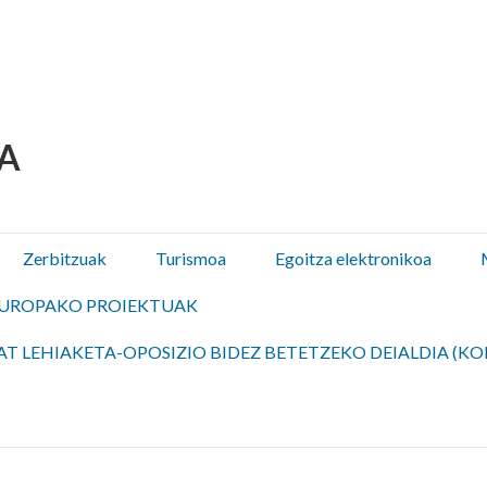
 Olza / Oltza Zendeako 
Zerbitzuak
Turismoa
Egoitza elektronikoa
UROPAKO PROIEKTUAK
T LEHIAKETA-OPOSIZIO BIDEZ BETETZEKO DEIALDIA (KO