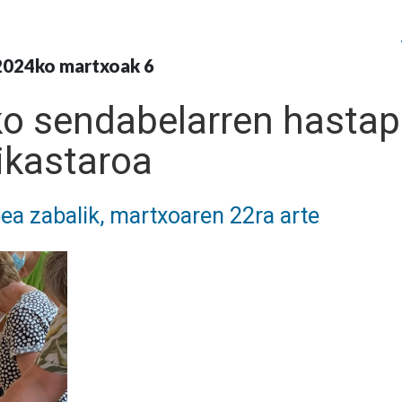
2024ko martxoak 6
o sendabelarren hasta
ikastaroa
ea zabalik, martxoaren 22ra arte