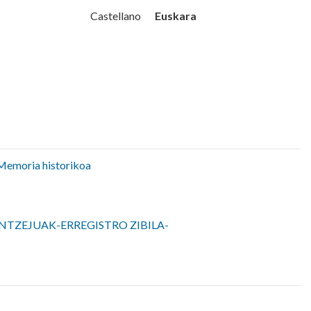
Udala
Euskara
Castellano
Memoria historikoa
NTZEJUAK-ERREGISTRO ZIBILA-