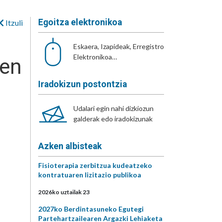
Egoitza elektronikoa
Itzuli
Eskaera, Izapideak, Erregistro
Elektronikoa…
pen
Iradokizun postontzia
Udalari egin nahi dizkiozun
galderak edo iradokizunak
Azken albisteak
Fisioterapia zerbitzua kudeatzeko
kontratuaren lizitazio publikoa
2026ko uztailak 23
2027ko Berdintasuneko Egutegi
Partehartzailearen Argazki Lehiaketa