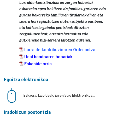
Lurralde-kontribuzioaren zergan hobariak
eskatzeko epea irekitzen da familia ugariaren edo
guraso bakarreko familiaren titularrak diren eta
izaera hori egiaztatzen duten subjektu pasiboei,
eta kotizazio gabeko pentsioak dituzten
zergadunentzat, errenta bermatua edo
gutxieneko bizi-sarrera jasotzen dutenei.
Lurralde-kontribuzioaren Ordenantza
Udal bandoaren hobariak
Eskabide orria
Egoitza elektronikoa
Eskaera, Izapideak, Erregistro Elektronikoa…
Iradokizun postontzia