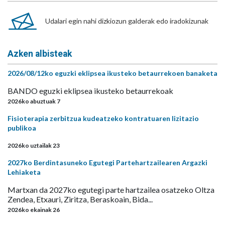
Udalari egin nahi dizkiozun galderak edo iradokizunak
Azken albisteak
2026/08/12ko eguzki eklipsea ikusteko betaurrekoen banaketa
BANDO eguzki eklipsea ikusteko betaurrekoak
2026ko abuztuak 7
Fisioterapia zerbitzua kudeatzeko kontratuaren lizitazio
publikoa
2026ko uztailak 23
2027ko Berdintasuneko Egutegi Partehartzailearen Argazki
Lehiaketa
Martxan da 2027ko egutegi parte hartzailea osatzeko Oltza
Zendea, Etxauri, Ziritza, Beraskoain, Bida...
2026ko ekainak 26