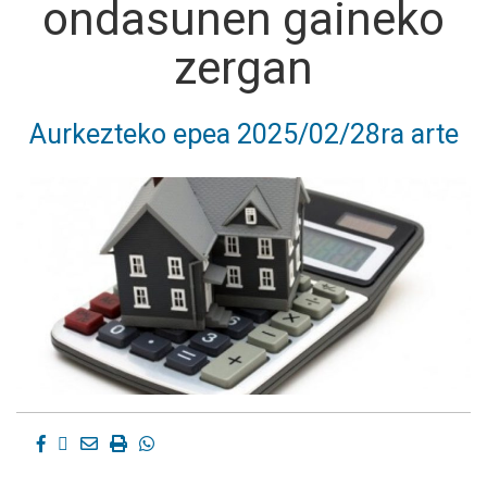
ondasunen gaineko
zergan
Aurkezteko epea 2025/02/28ra arte
Facebook
Twitter
Email
Imprimir
Whatsapp