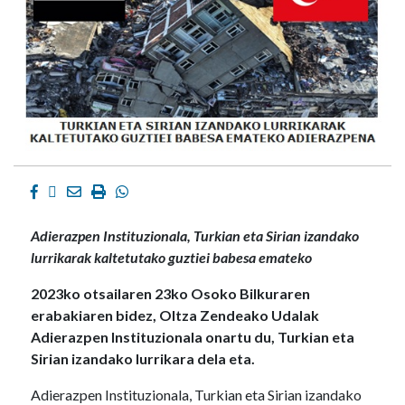
Facebook
Twitter
Email
Imprimir
Whatsapp
Adierazpen Instituzionala, Turkian eta Sirian izandako
lurrikarak kaltetutako guztiei babesa emateko
2023ko otsailaren 23ko Osoko Bilkuraren
erabakiaren bidez, Oltza Zendeako Udalak
Adierazpen Instituzionala onartu du, Turkian eta
Sirian izandako lurrikara dela eta.
Adierazpen Instituzionala, Turkian eta Sirian izandako