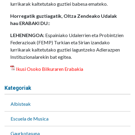
lurrikarak kaltetutako guztiei babesa emateko.
Horregatik guztiagatik, Oltza Zendeako Udalak
hau ERABAKI DU::
LEHENENGOA:
Espainiako Udalerrien eta Probintzien
Federazioak (FEMP) Turkian eta Sirian izandako
lurrikarak kaltetutako guztiei laguntzeko Adierazpen
Instituzionalarekin bat egitea.
Ikusi Osoko Bilkuraren Erabakia
Kategoriak
Albisteak
Escuela de Musica
Gaurkotasuna