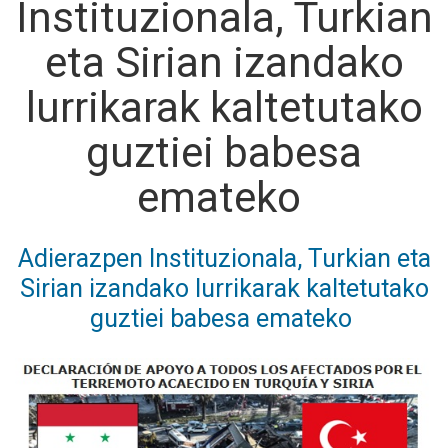
Instituzionala, Turkian
eta Sirian izandako
lurrikarak kaltetutako
guztiei babesa
emateko
Adierazpen Instituzionala, Turkian eta
Sirian izandako lurrikarak kaltetutako
guztiei babesa emateko