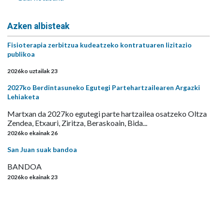
Azken albisteak
Fisioterapia zerbitzua kudeatzeko kontratuaren lizitazio
publikoa
2026ko uztailak 23
2027ko Berdintasuneko Egutegi Partehartzailearen Argazki
Lehiaketa
Martxan da 2027ko egutegi parte hartzailea osatzeko Oltza
Zendea, Etxauri, Ziritza, Beraskoain, Bida...
2026ko ekainak 26
San Juan suak bandoa
BANDOA
2026ko ekainak 23