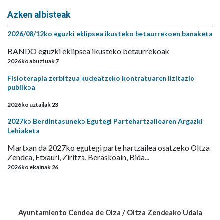
Azken albisteak
2026/08/12ko eguzki eklipsea ikusteko betaurrekoen banaketa
BANDO eguzki eklipsea ikusteko betaurrekoak
2026ko abuztuak 7
Fisioterapia zerbitzua kudeatzeko kontratuaren lizitazio
publikoa
2026ko uztailak 23
2027ko Berdintasuneko Egutegi Partehartzailearen Argazki
Lehiaketa
Martxan da 2027ko egutegi parte hartzailea osatzeko Oltza
Zendea, Etxauri, Ziritza, Beraskoain, Bida...
2026ko ekainak 26
Ayuntamiento Cendea de Olza / Oltza Zendeako Udala