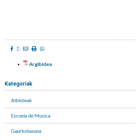
Facebook
Twitter
Email
Imprimir
Whatsapp
Argibidea
Kategoriak
Albisteak
Escuela de Musica
Gaurkotasuna