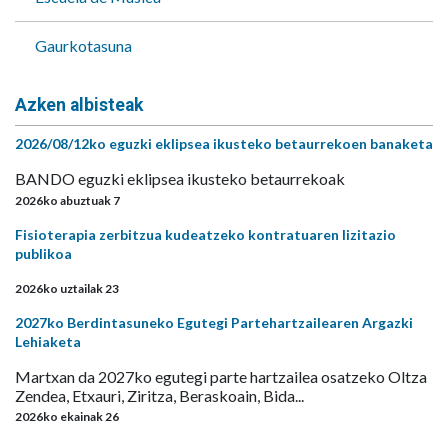
Gaurkotasuna
Azken albisteak
2026/08/12ko eguzki eklipsea ikusteko betaurrekoen banaketa
BANDO eguzki eklipsea ikusteko betaurrekoak
2026ko abuztuak 7
Fisioterapia zerbitzua kudeatzeko kontratuaren lizitazio
publikoa
2026ko uztailak 23
2027ko Berdintasuneko Egutegi Partehartzailearen Argazki
Lehiaketa
Martxan da 2027ko egutegi parte hartzailea osatzeko Oltza
Zendea, Etxauri, Ziritza, Beraskoain, Bida...
2026ko ekainak 26