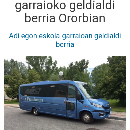
garraioko geldialdi
berria Ororbian
Adi egon eskola-garraioan geldialdi
berria