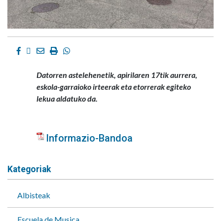
Facebook
Twitter
Email
Imprimir
Whatsapp
Datorren astelehenetik, apirilaren 17tik aurrera,
eskola-garraioko irteerak eta etorrerak egiteko
lekua aldatuko da.
Informazio-Bandoa
Kategoriak
Albisteak
Escuela de Musica