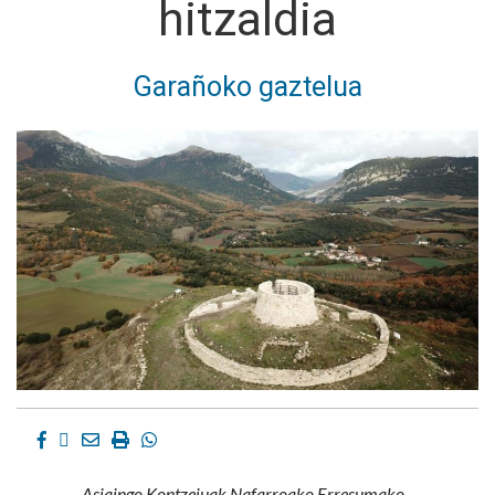
hitzaldia
Garañoko gaztelua
Facebook
Twitter
Email
Imprimir
Whatsapp
Asiaingo Kontzejuak Nafarroako Erresumako