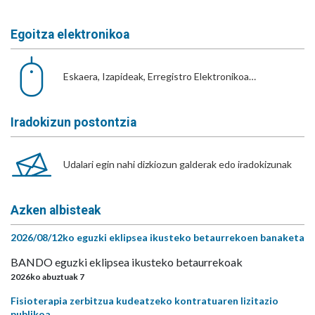
Egoitza elektronikoa
Eskaera, Izapideak, Erregistro Elektronikoa…
Iradokizun postontzia
Udalari egin nahi dizkiozun galderak edo iradokizunak
Azken albisteak
2026/08/12ko eguzki eklipsea ikusteko betaurrekoen banaketa
BANDO eguzki eklipsea ikusteko betaurrekoak
2026ko abuztuak 7
Fisioterapia zerbitzua kudeatzeko kontratuaren lizitazio
publikoa