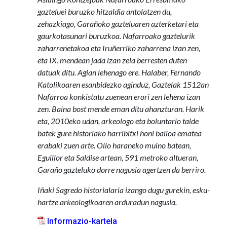
gazteluei buruzko hitzaldia antolatzen du,
zehazkiago, Garañoko gazteluaren azterketari eta
gaurkotasunari buruzkoa. Nafarroako gaztelurik
zaharrenetakoa eta Iruñerriko zaharrena izan zen,
eta IX. mendean jada izan zela berresten duten
datuak ditu. Agian lehenago ere. Halaber, Fernando
Katolikoaren esanbidezko aginduz, Gaztelak 1512an
Nafarroa konkistatu zuenean erori zen lehena izan
zen. Baina bost mende eman ditu ahanzturan. Harik
eta, 2010eko udan, arkeologo eta boluntario talde
batek gure historiako harribitxi honi balioa ematea
erabaki zuen arte. Ollo haraneko muino batean,
Eguillor eta Saldise artean, 591 metroko altueran,
Garaño gazteluko dorre nagusia agertzen da berriro.
Iñaki Sagredo historialaria izango dugu gurekin, esku-
hartze arkeologikoaren arduradun nagusia.
Informazio-kartela