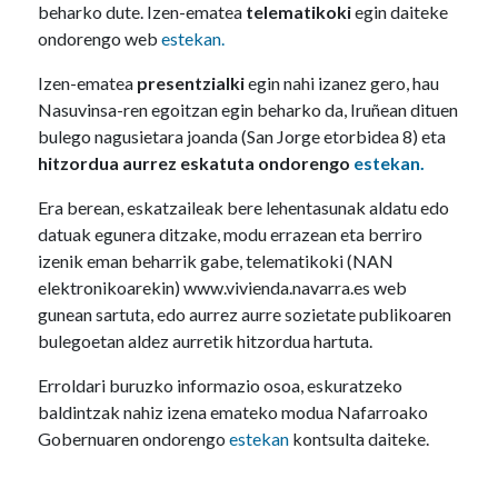
beharko dute. Izen-ematea
telematikoki
egin daiteke
ondorengo web
estekan.
Izen-ematea
presentzialki
egin nahi izanez gero, hau
Nasuvinsa-ren egoitzan egin beharko da, Iruñean dituen
bulego nagusietara joanda (San Jorge etorbidea 8) eta
hitzordua aurrez eskatuta ondorengo
estekan.
Era berean, eskatzaileak bere lehentasunak aldatu edo
datuak egunera ditzake, modu errazean eta berriro
izenik eman beharrik gabe, telematikoki (NAN
elektronikoarekin) www.vivienda.navarra.es web
gunean sartuta, edo aurrez aurre sozietate publikoaren
bulegoetan aldez aurretik hitzordua hartuta.
Erroldari buruzko informazio osoa, eskuratzeko
baldintzak nahiz izena emateko modua Nafarroako
Gobernuaren ondorengo
estekan
kontsulta daiteke.