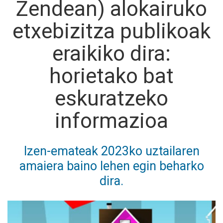
Zendean) alokairuko
etxebizitza publikoak
eraikiko dira:
horietako bat
eskuratzeko
informazioa
Izen-emateak 2023ko uztailaren
amaiera baino lehen egin beharko
dira.