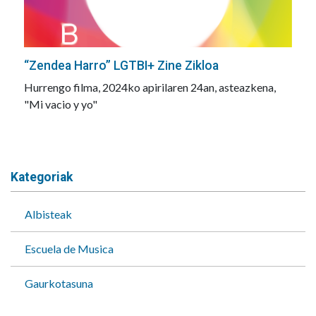
“Zendea Harro” LGTBI+ Zine Zikloa
Hurrengo filma, 2024ko apirilaren 24an, asteazkena,
"Mi vacio y yo"
Kategoriak
Albisteak
Escuela de Musica
Gaurkotasuna