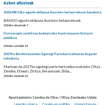
Azken albisteak
2026/08/12ko eguzki eklipsea ikusteko betaurrekoen banaketa
BANDO eguzki eklipsea ikusteko betaurrekoak
2026ko abuztuak 7
Fisioterapia zerbitzua kudeatzeko kontratuaren lizitazio
publikoa
2026ko uztailak 23
2027ko Berdintasuneko Egutegi Partehartzailearen Argazki
Lehiaketa
Martxan da 2027ko egutegi parte hartzailea osatzeko Oltza
Zendea, Etxauri, Ziritza, Beraskoain, Bida...
2026ko ekainak 26
Ayuntamiento Cendea de Olza / Oltza Zendeako Udala
Legezko oharra
Cookie-en politika
Irisgarritasuna