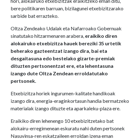
hori, alokairuko etxebizitzak eraikitzeko eman ditu,
bere politikaren barruan, bizilagunei etxebizitzarako
sarbide bat errazteko.
Oltza Zendeako Udalak eta Nafarroako Gobernuak
sinatutako hitzarmenaren arabera,
eraikiko diren
alokairuko etxebizitza hauek bereziki 35 urtetik
beherako gazteentzat izango dira, bai eta
desgaitasuna edo bestelako gizarte-premiak
dituzten pertsonentzat ere, eta lehentasuna
izango dute Oltza Zendean erroldatutako
pertsonek.
Etxebizitza horiek ingurumen-kalitate handikoak
izango dira, energia-eraginkortasun handia bermatzeko
materialak izango dituzte eta aparkaleku-plaza ere.
Eraikiko diren lehenengo 10 etxebizitzetako bat
alokairu-erregimenean eskuratu nahi duten pertsonek
Nasuvinsa-ren eskatzaileen erroldan izena eman