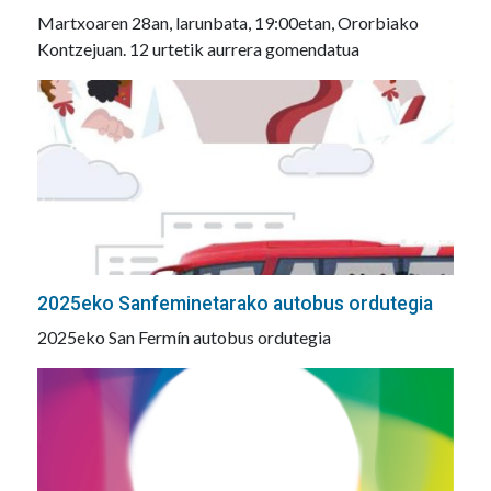
Martxoaren 28an, larunbata, 19:00etan, Ororbiako
Kontzejuan. 12 urtetik aurrera gomendatua
2025eko Sanfeminetarako autobus ordutegia
2025eko San Fermín autobus ordutegia