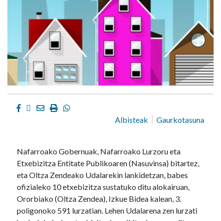
Facebook
Twitter
Email
Imprimir
Whatsapp
Albisteak
Gaurkotasuna
Nafarroako Gobernuak, Nafarroako Lurzoru eta
Etxebizitza Entitate Publikoaren (Nasuvinsa) bitartez,
eta Oltza Zendeako Udalarekin lankidetzan, babes
ofizialeko 10 etxebizitza sustatuko ditu alokairuan,
Ororbiako (Oltza Zendea), Izkue Bidea kalean, 3.
poligonoko 591 lurzatian. Lehen Udalarena zen lurzati