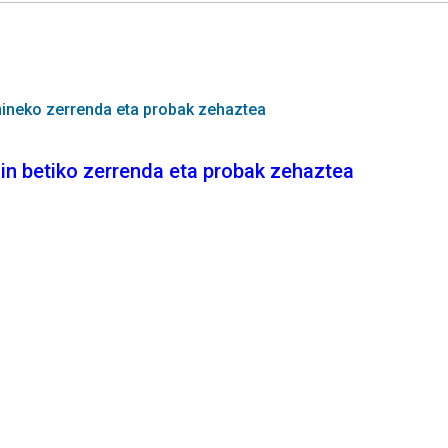
ineko zerrenda eta probak zehaztea
in betiko zerrenda eta probak zehaztea