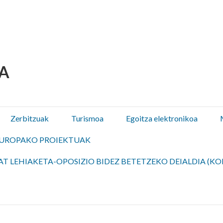
 Olza / Oltza Zendeako 
Zerbitzuak
Turismoa
Egoitza elektronikoa
UROPAKO PROIEKTUAK
T LEHIAKETA-OPOSIZIO BIDEZ BETETZEKO DEIALDIA (KO