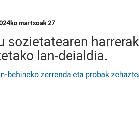
024ko martxoak 27
u sozietatearen harrera
etako lan-deialdia.
n-behineko zerrenda eta probak zehazte