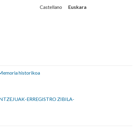
Udala
Euskara
Castellano
Memoria historikoa
NTZEJUAK-ERREGISTRO ZIBILA-