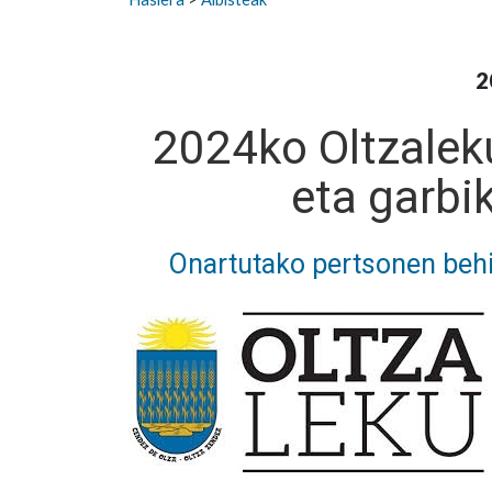
2
2024ko Oltzalek
eta garbik
Onartutako pertsonen behi