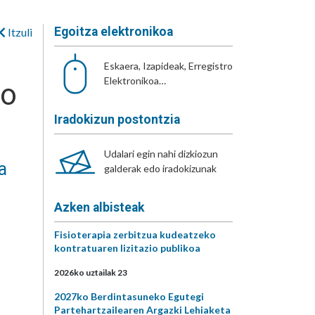
Egoitza elektronikoa
Itzuli
Eskaera, Izapideak, Erregistro
Elektronikoa…
ko
Iradokizun postontzia
Udalari egin nahi dizkiozun
a
galderak edo iradokizunak
Azken albisteak
Fisioterapia zerbitzua kudeatzeko
kontratuaren lizitazio publikoa
2026ko uztailak 23
2027ko Berdintasuneko Egutegi
Partehartzailearen Argazki Lehiaketa