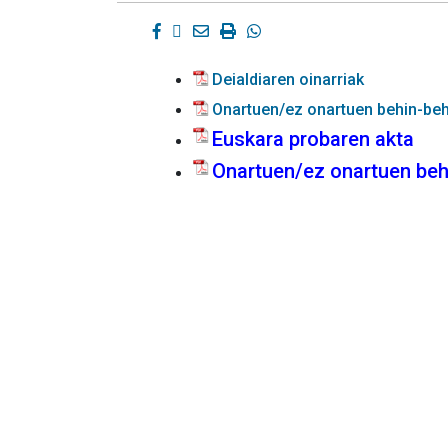
Facebook
Twitter
Email
Imprimir
Whatsapp
Deialdiaren oinarriak
Onartuen/ez onartuen behin-beh
Euskara probaren akta
Onartuen/ez onartuen beh