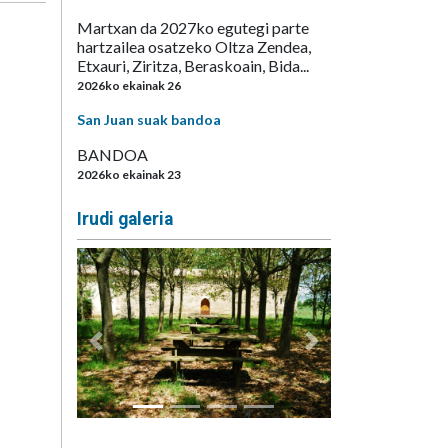
Martxan da 2027ko egutegi parte
hartzailea osatzeko Oltza Zendea,
Etxauri, Ziritza, Beraskoain, Bida...
2026ko ekainak 26
San Juan suak bandoa
BANDOA
2026ko ekainak 23
Irudi galeria
Aurrekoa
Hurrengoa