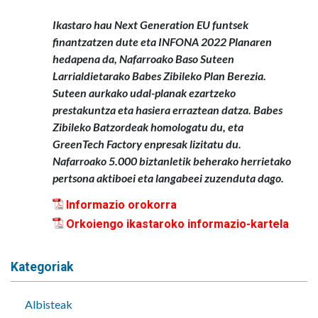
Ikastaro hau Next Generation EU funtsek
finantzatzen dute eta INFONA 2022 Planaren
hedapena da, Nafarroako Baso Suteen
Larrialdietarako Babes Zibileko Plan Berezia.
Suteen aurkako udal-planak ezartzeko
prestakuntza eta hasiera erraztean datza. Babes
Zibileko Batzordeak homologatu du, eta
GreenTech Factory enpresak lizitatu du.
Nafarroako 5.000 biztanletik beherako herrietako
pertsona aktiboei eta langabeei zuzenduta dago.
Informazio orokorra
Orkoiengo ikastaroko informazio-kartela
Kategoriak
Albisteak