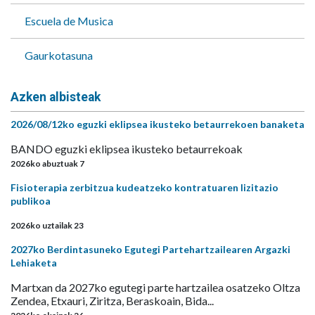
Escuela de Musica
Gaurkotasuna
Azken albisteak
2026/08/12ko eguzki eklipsea ikusteko betaurrekoen banaketa
BANDO eguzki eklipsea ikusteko betaurrekoak
2026ko abuztuak 7
Fisioterapia zerbitzua kudeatzeko kontratuaren lizitazio
publikoa
2026ko uztailak 23
2027ko Berdintasuneko Egutegi Partehartzailearen Argazki
Lehiaketa
Martxan da 2027ko egutegi parte hartzailea osatzeko Oltza
Zendea, Etxauri, Ziritza, Beraskoain, Bida...