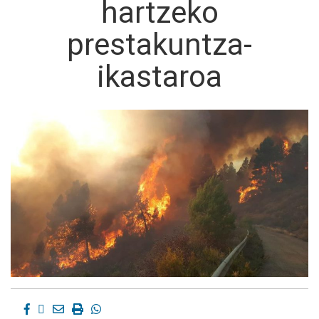
hartzeko
prestakuntza-
ikastaroa
Facebook
Twitter
Email
Imprimir
Whatsapp