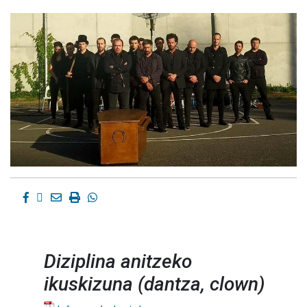
Facebook
Twitter
Email
Imprimir
Whatsapp
Diziplina anitzeko
ikuskizuna (dantza, clown)