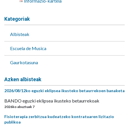
Informazio-kartela
Kategoriak
Albisteak
Escuela de Musica
Gaurkotasuna
Azken albisteak
2026/08/12ko eguzki eklipsea ikusteko betaurrekoen banaketa
BANDO eguzki eklipsea ikusteko betaurrekoak
2026ko abuztuak 7
Fisioterapia zerbitzua kudeatzeko kontratuaren lizitazio
publikoa