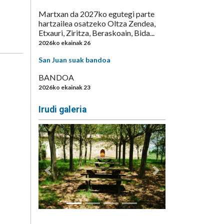
Martxan da 2027ko egutegi parte
hartzailea osatzeko Oltza Zendea,
Etxauri, Ziritza, Beraskoain, Bida...
2026ko ekainak 26
San Juan suak bandoa
BANDOA
2026ko ekainak 23
Irudi galeria
Aurrekoa
Hurrengoa