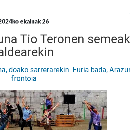
2024ko ekainak 26
zuna Tio Teronen semeak
aldearekin
a, doako sarrerarekin. Euria bada, Arazu
frontoia