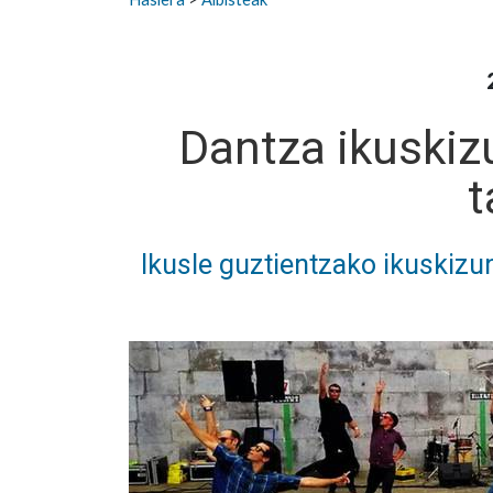
Dantza ikuski
t
Ikusle guztientzako ikuskizun