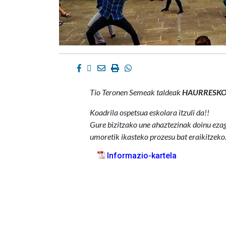
Facebook
Twitter
Email
Imprimir
Whatsapp
Tio Teronen Semeak taldeak
HAURRESKO
Koadrila ospetsua eskolara itzuli da!!
Gure bizitzako une ahaztezinak doinu ezagu
umoretik ikasteko prozesu bat eraikitzeko.
Informazio-kartela