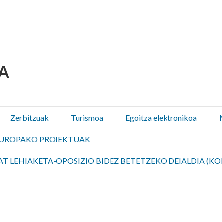
 Olza / Oltza Zendeako 
Zerbitzuak
Turismoa
Egoitza elektronikoa
UROPAKO PROIEKTUAK
T LEHIAKETA-OPOSIZIO BIDEZ BETETZEKO DEIALDIA (KO