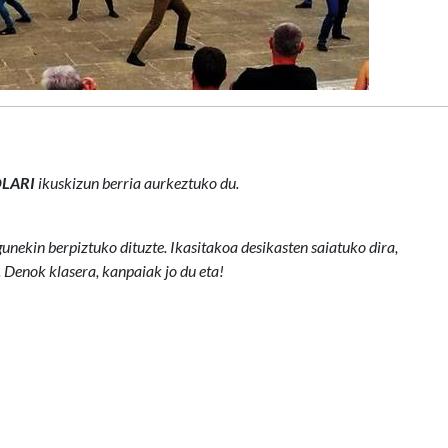
LARI
ikuskizun berria aurkeztuko du.
nekin berpiztuko dituzte. Ikasitakoa desikasten saiatuko dira,
 Denok klasera, kanpaiak jo du eta!