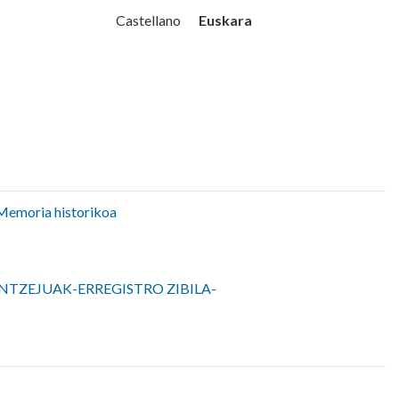
Udala
Euskara
Castellano
Memoria historikoa
NTZEJUAK-ERREGISTRO ZIBILA-