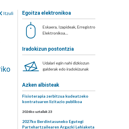
Egoitza elektronikoa
Itzuli
Eskaera, Izapideak, Erregistro
Elektronikoa…
Iradokizun postontzia
Udalari egin nahi dizkiozun
riko
galderak edo iradokizunak
Azken albisteak
Fisioterapia zerbitzua kudeatzeko
kontratuaren lizitazio publikoa
2026ko uztailak 23
2027ko Berdintasuneko Egutegi
Partehartzailearen Argazki Lehiaketa