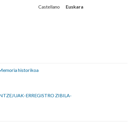
Udala
Euskara
Castellano
Memoria historikoa
NTZEJUAK-ERREGISTRO ZIBILA-