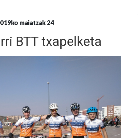
019ko maiatzak 24
rri BTT txapelketa