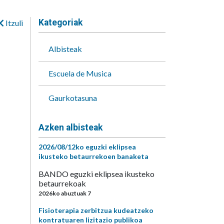
Kategoriak
Itzuli
Albisteak
Escuela de Musica
Gaurkotasuna
Azken albisteak
2026/08/12ko eguzki eklipsea
ikusteko betaurrekoen banaketa
BANDO eguzki eklipsea ikusteko
betaurrekoak
2026ko abuztuak 7
Fisioterapia zerbitzua kudeatzeko
kontratuaren lizitazio publikoa