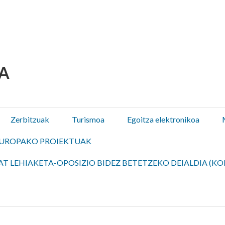
 Olza / Oltza Zendeako 
Zerbitzuak
Turismoa
Egoitza elektronikoa
UROPAKO PROIEKTUAK
T LEHIAKETA-OPOSIZIO BIDEZ BETETZEKO DEIALDIA (KO