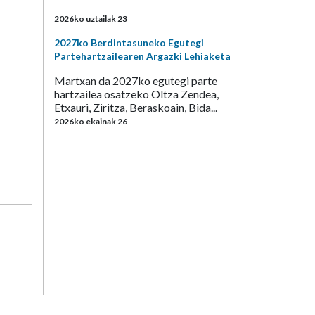
2026ko uztailak 23
2027ko Berdintasuneko Egutegi
Partehartzailearen Argazki Lehiaketa
Martxan da 2027ko egutegi parte
hartzailea osatzeko Oltza Zendea,
Etxauri, Ziritza, Beraskoain, Bida...
2026ko ekainak 26