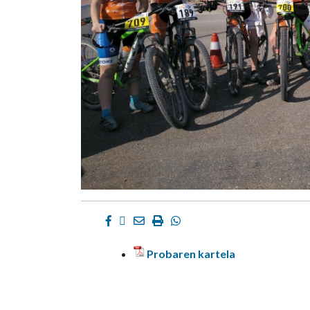
Facebook
Twitter
Email
Imprimir
Whatsapp
Probaren kartela