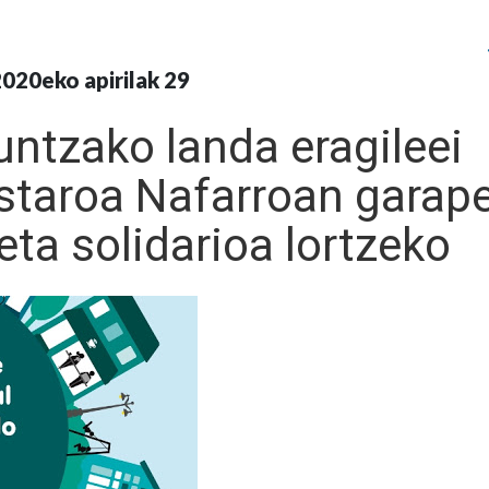
020eko apirilak 29
untzako landa eragileei
staroa Nafarroan garap
ta solidarioa lortzeko