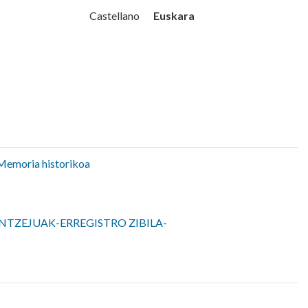
Udala
Euskara
Castellano
Memoria historikoa
NTZEJUAK-ERREGISTRO ZIBILA-