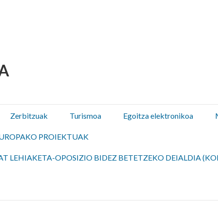
 Olza / Oltza Zendeako 
Zerbitzuak
Turismoa
Egoitza elektronikoa
UROPAKO PROIEKTUAK
T LEHIAKETA-OPOSIZIO BIDEZ BETETZEKO DEIALDIA (KO