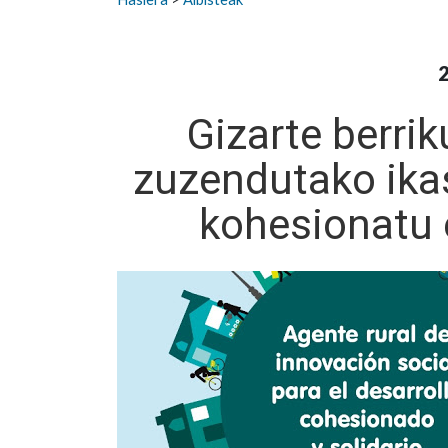
2
Gizarte berrik
zuzendutako ika
kohesionatu e