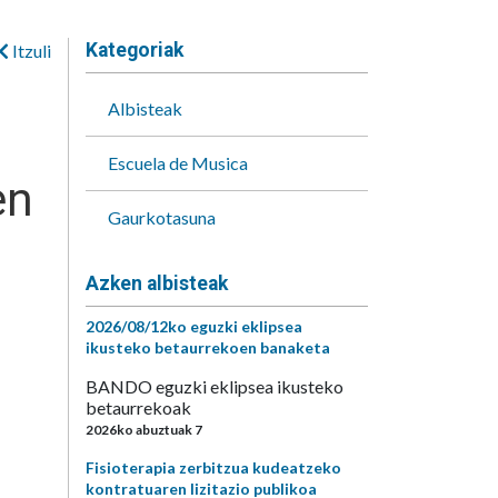
Kategoriak
Itzuli
Albisteak
Escuela de Musica
en
Gaurkotasuna
Azken albisteak
2026/08/12ko eguzki eklipsea
ikusteko betaurrekoen banaketa
BANDO eguzki eklipsea ikusteko
betaurrekoak
2026ko abuztuak 7
Fisioterapia zerbitzua kudeatzeko
kontratuaren lizitazio publikoa