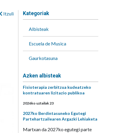
Kategoriak
Itzuli
Albisteak
Escuela de Musica
Gaurkotasuna
Azken albisteak
Fisioterapia zerbitzua kudeatzeko
kontratuaren lizitazio publikoa
2026ko uztailak 23
2027ko Berdintasuneko Egutegi
Partehartzailearen Argazki Lehiaketa
Martxan da 2027ko egutegi parte