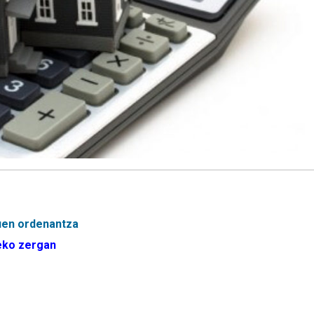
uen ordenantza
eko zergan