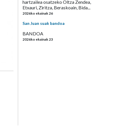
hartzailea osatzeko Oltza Zendea,
Etxauri, Ziritza, Beraskoain, Bida...
2026ko ekainak 26
San Juan suak bandoa
BANDOA
2026ko ekainak 23