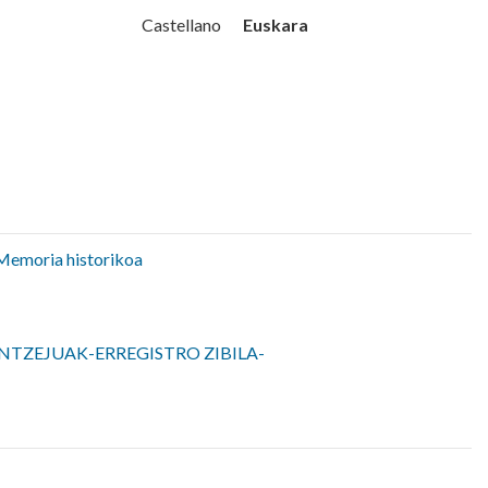
Udala
Euskara
Castellano
Memoria historikoa
NTZEJUAK-ERREGISTRO ZIBILA-