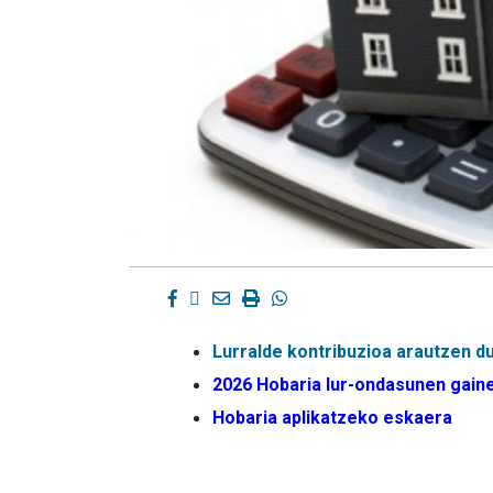
Facebook
Twitter
Email
Imprimir
Whatsapp
Lurralde kontribuzioa arautzen d
2026 Hobaria lur-ondasunen gain
Hobaria aplikatzeko eskaera