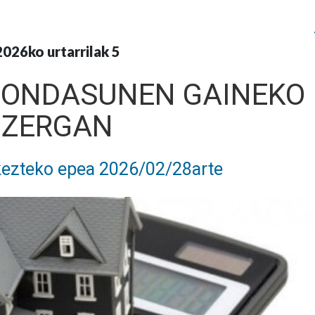
2026ko urtarrilak 5
-ONDASUNEN GAINEKO
ZERGAN
kezteko epea 2026/02/28arte