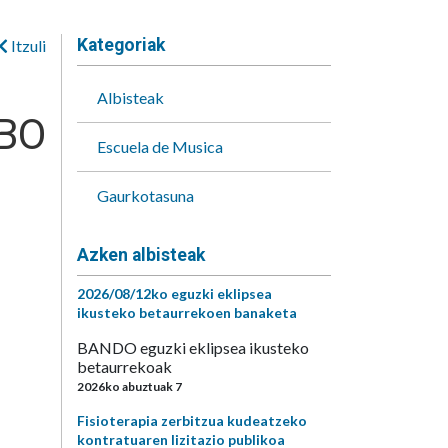
Kategoriak
Itzuli
Albisteak
IBO
Escuela de Musica
Gaurkotasuna
Azken albisteak
2026/08/12ko eguzki eklipsea
ikusteko betaurrekoen banaketa
BANDO eguzki eklipsea ikusteko
betaurrekoak
2026ko abuztuak 7
Fisioterapia zerbitzua kudeatzeko
kontratuaren lizitazio publikoa