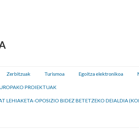
 Olza / Oltza Zendeako 
Zerbitzuak
Turismoa
Egoitza elektronikoa
UROPAKO PROIEKTUAK
T LEHIAKETA-OPOSIZIO BIDEZ BETETZEKO DEIALDIA (KO