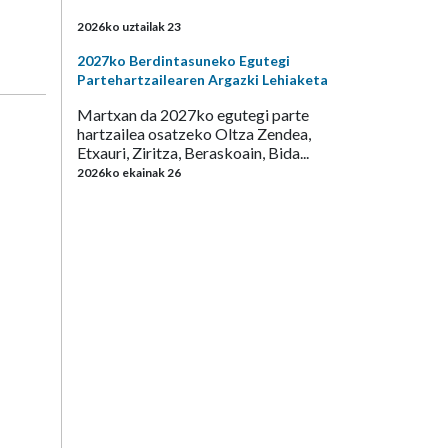
2026ko uztailak 23
2027ko Berdintasuneko Egutegi
Partehartzailearen Argazki Lehiaketa
Martxan da 2027ko egutegi parte
hartzailea osatzeko Oltza Zendea,
Etxauri, Ziritza, Beraskoain, Bida...
2026ko ekainak 26