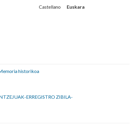
Udala
Euskara
Castellano
Memoria historikoa
NTZEJUAK-ERREGISTRO ZIBILA-