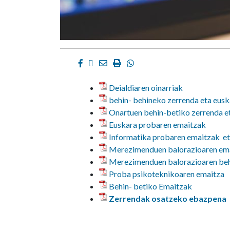
Facebook
Twitter
Email
Imprimir
Whatsapp
Deialdiaren oinarriak
behin- behineko zerrenda eta eusk
Onartuen behin-betiko zerrenda e
Euskara probaren emaitzak
Informatika probaren emaitzak et
Merezimenduen balorazioaren em
Merezimenduen balorazioaren beh
Proba psikoteknikoaren emaitza
Behin- betiko Emaitzak
Zerrendak osatzeko ebazpena