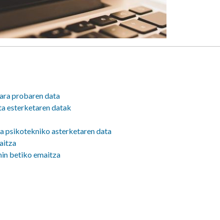
ara probaren data
ta esterketaren datak
a psikotekniko asterketaren data
aitza
in betiko emaitza