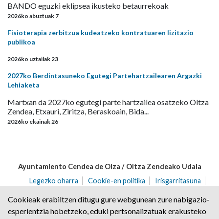
BANDO eguzki eklipsea ikusteko betaurrekoak
2026ko abuztuak 7
Fisioterapia zerbitzua kudeatzeko kontratuaren lizitazio
publikoa
2026ko uztailak 23
2027ko Berdintasuneko Egutegi Partehartzailearen Argazki
Lehiaketa
Martxan da 2027ko egutegi parte hartzailea osatzeko Oltza
Zendea, Etxauri, Ziritza, Beraskoain, Bida...
2026ko ekainak 26
Ayuntamiento Cendea de Olza / Oltza Zendeako Udala
Legezko oharra
Cookie-en politika
Irisgarritasuna
Pribatutasun-abisua
Cookieak erabiltzen ditugu gure webgunean zure nabigazio-
Angulo Kalea, 2 | P.K: 31171 | Ororbia (NAFARROA)
esperientzia hobetzeko, eduki pertsonalizatuak erakusteko
Tel. 948 32 20 68 | Fax. 948 32 21 04