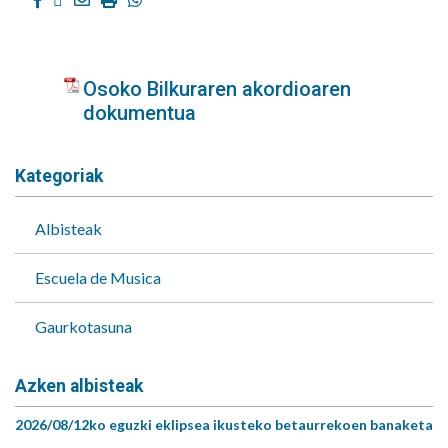
Osoko Bilkuraren akordioaren
dokumentua
Kategoriak
Albisteak
Escuela de Musica
Gaurkotasuna
Azken albisteak
2026/08/12ko eguzki eklipsea ikusteko betaurrekoen banaketa