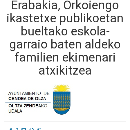
Erabakia, Orkoiengo
ikastetxe publikoetan
bueltako eskola-
garraio baten aldeko
familien ekimenari
atxikitzea
Facebook
Twitter
Email
Imprimir
Whatsapp