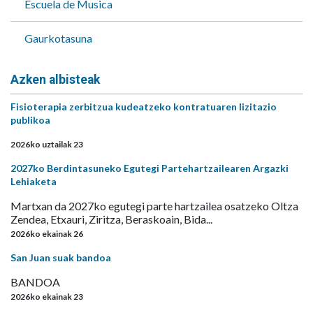
Escuela de Musica
Gaurkotasuna
Azken albisteak
Fisioterapia zerbitzua kudeatzeko kontratuaren lizitazio
publikoa
2026ko uztailak 23
2027ko Berdintasuneko Egutegi Partehartzailearen Argazki
Lehiaketa
Martxan da 2027ko egutegi parte hartzailea osatzeko Oltza
Zendea, Etxauri, Ziritza, Beraskoain, Bida...
2026ko ekainak 26
San Juan suak bandoa
BANDOA
2026ko ekainak 23