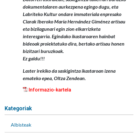
dokumentalaren aurkezpena egingo dugu, eta
Labriteko Kultur ondare immateriala enpresako
Clarak Iberoko María Hernández Giménez artisau
eta bizilagunari egin zion elkarrizketa
interesgarria. Egindako ikastaroaren hainbat
bideoak proiektatuko dira, bertako artisau honen
bizitzari buruzkoak.
Ez galdu!!!
Laster irekiko da saskigintza ikastaroan izena
emateko epea, Oltza Zendean.
Informazio-kartela
Kategoriak
Albisteak