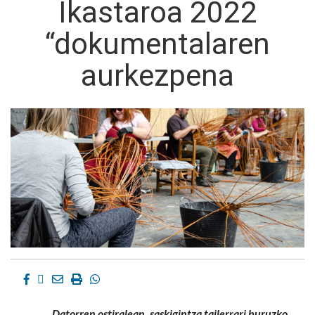
Ikastaroa 2022
“dokumentalaren
aurkezpena
Facebook
Twitter
Email
Imprimir
Whatsapp
Datorren ostiralean, saskigintza tailerrari buruzko