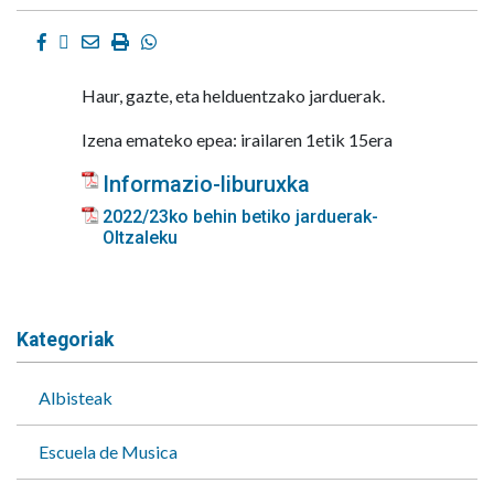
Facebook
Twitter
Email
Imprimir
Whatsapp
Haur, gazte, eta helduentzako jarduerak.
Izena emateko epea: irailaren 1etik 15era
Informazio-liburuxka
2022/23ko behin betiko jarduerak-
Oltzaleku
Kategoriak
Albisteak
Escuela de Musica