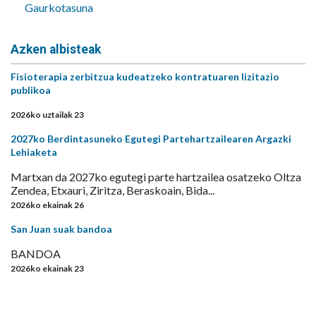
Gaurkotasuna
Azken albisteak
Fisioterapia zerbitzua kudeatzeko kontratuaren lizitazio
publikoa
2026ko uztailak 23
2027ko Berdintasuneko Egutegi Partehartzailearen Argazki
Lehiaketa
Martxan da 2027ko egutegi parte hartzailea osatzeko Oltza
Zendea, Etxauri, Ziritza, Beraskoain, Bida...
2026ko ekainak 26
San Juan suak bandoa
BANDOA
2026ko ekainak 23