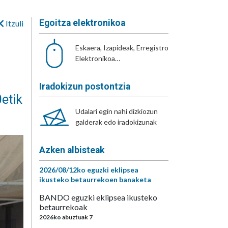
Egoitza elektronikoa
Itzuli
Eskaera, Izapideak, Erregistro
Elektronikoa…
Iradokizun postontzia
etik
Udalari egin nahi dizkiozun
galderak edo iradokizunak
Azken albisteak
2026/08/12ko eguzki eklipsea
ikusteko betaurrekoen banaketa
BANDO eguzki eklipsea ikusteko
betaurrekoak
2026ko abuztuak 7