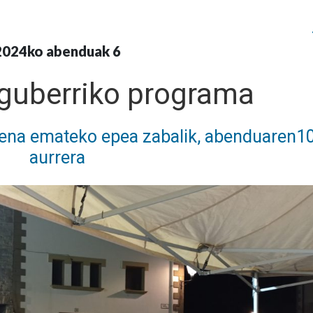
2024ko abenduak 6
guberriko programa
izena emateko epea zabalik, abenduaren10
aurrera