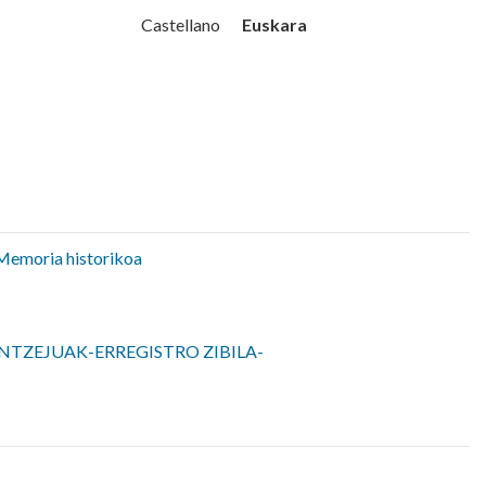
Udala
Euskara
Castellano
Memoria historikoa
NTZEJUAK-ERREGISTRO ZIBILA-