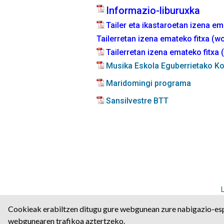
Informazio-liburuxka
Tailer eta ikastaroetan izena e
Tailerretan izena emateko fitxa (w
Tailerretan izena emateko fitxa 
Musika Eskola Eguberrietako Ko
Maridomingi programa
Sansilvestre BTT
Angulo Kalea, 2 | P.K: 311
Cookieak erabiltzen ditugu gure webgunean zure nabigazio-esp
webgunearen trafikoa aztertzeko.