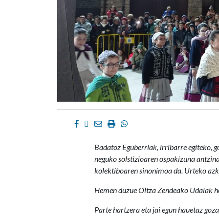
Facebook
Twitter
Email
Imprimir
Whatsapp
Badatoz Eguberriak, irribarre egiteko, 
neguko solstizioaren ospakizuna antzina
kolektiboaren sinonimoa da. Urteko azke
Hemen duzue Oltza Zendeako Udalak herri
Parte hartzera eta jai egun hauetaz goz