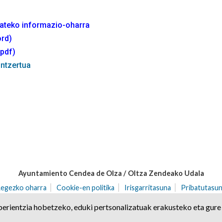
mateko informazio-oharra
ord)
(pdf)
ntzertua
Ayuntamiento Cendea de Olza / Oltza Zendeako Udala
Legezko oharra
Cookie-en politika
Irisgarritasuna
Pribatutasun
71 | Ororbia (NAFARROA)
Tel. 948 32 20 68 | Fax. 948 32 21 04
cen
erientzia hobetzeko, eduki pertsonalizatuak erakusteko eta gure