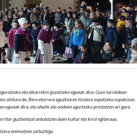
gogoratzeko eta elkarrekin gozatzeko egunak dira. Gure lurraldean
ko ohitura da. Bere etorrera eguzkiaren itzulera ospatzeko ospakizun
n egunak dira, eta ahalik eta ondoen agurtzeko prestatzen ari gara.
tar guztientzat antolatzen duen kultur eta kirol egitaraua.
atzera animatzen zaituztegu.