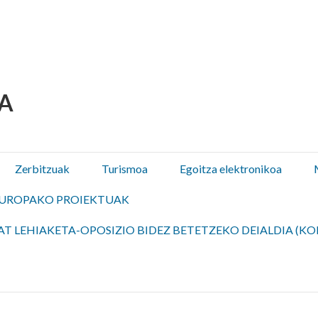
 Olza / Oltza Zendeako 
Zerbitzuak
Turismoa
Egoitza elektronikoa
UROPAKO PROIEKTUAK
T LEHIAKETA-OPOSIZIO BIDEZ BETETZEKO DEIALDIA (KO