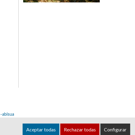
-abisua
dea@ayuntamientoolza.com
Aceptar todas
Rechazar todas
Configurar