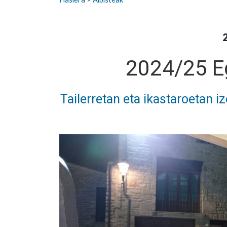
2024/25 E
Tailerretan eta ikastaroetan 