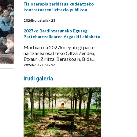
Fisioterapia zerbitzua kudeatzeko
kontratuaren lizitazio publikoa
2026ko uztailak 23
2027ko Berdintasuneko Egutegi
Partehartzailearen Argazki Lehiaketa
Martxan da 2027ko egutegi parte
hartzailea osatzeko Oltza Zendea,
Etxauri, Ziritza, Beraskoain, Bida...
2026ko ekainak 26
Irudi galeria
Aurrekoa
Hurrengoa