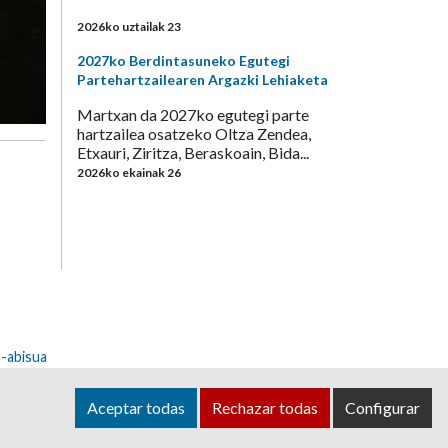
2026ko uztailak 23
2027ko Berdintasuneko Egutegi
Partehartzailearen Argazki Lehiaketa
Martxan da 2027ko egutegi parte
hartzailea osatzeko Oltza Zendea,
Etxauri, Ziritza, Beraskoain, Bida...
2026ko ekainak 26
-abisua
dea@ayuntamientoolza.com
Aceptar todas
Rechazar todas
Configurar