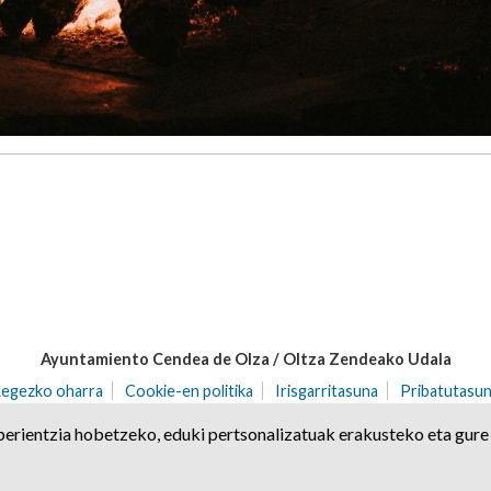
Ayuntamiento Cendea de Olza / Oltza Zendeako Udala
Legezko oharra
Cookie-en politika
Irisgarritasuna
Pribatutasun
71 | Ororbia (NAFARROA)
Tel. 948 32 20 68 | Fax. 948 32 21 04
cen
erientzia hobetzeko, eduki pertsonalizatuak erakusteko eta gure