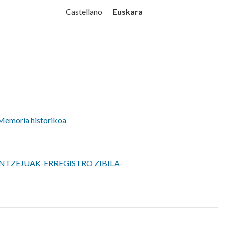
Udala
Euskara
Castellano
Memoria historikoa
NTZEJUAK-ERREGISTRO ZIBILA-