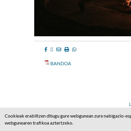
Facebook
Twitter
Email
Imprimir
Whatsapp
BANDOA
Angulo Kalea, 2 | P.K: 311
Cookieak erabiltzen ditugu gure webgunean zure nabigazio-esp
webgunearen trafikoa aztertzeko.