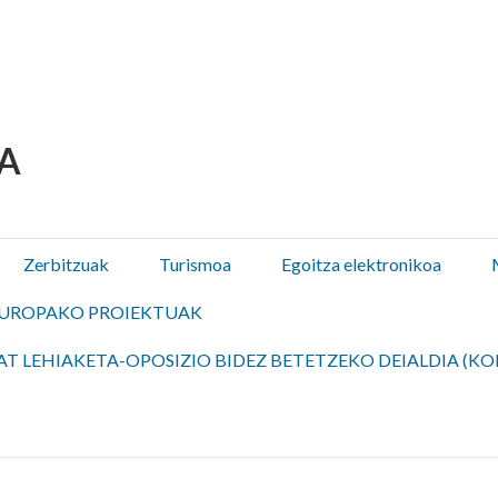
 Olza / Oltza Zendeako 
Zerbitzuak
Turismoa
Egoitza elektronikoa
UROPAKO PROIEKTUAK
T LEHIAKETA-OPOSIZIO BIDEZ BETETZEKO DEIALDIA (KO