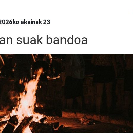
2026ko ekainak 23
an suak bandoa