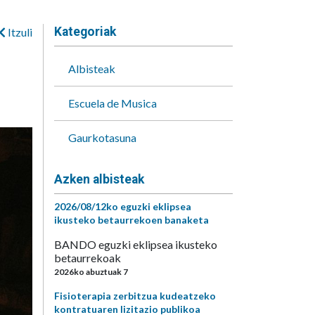
Kategoriak
Itzuli
Albisteak
Escuela de Musica
Gaurkotasuna
Azken albisteak
2026/08/12ko eguzki eklipsea
ikusteko betaurrekoen banaketa
BANDO eguzki eklipsea ikusteko
betaurrekoak
2026ko abuztuak 7
Fisioterapia zerbitzua kudeatzeko
kontratuaren lizitazio publikoa