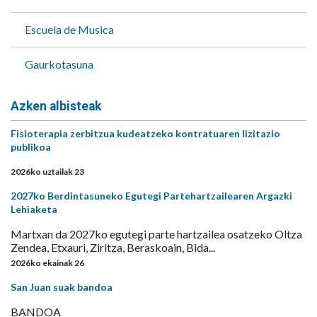
Escuela de Musica
Gaurkotasuna
Azken albisteak
Fisioterapia zerbitzua kudeatzeko kontratuaren lizitazio
publikoa
2026ko uztailak 23
2027ko Berdintasuneko Egutegi Partehartzailearen Argazki
Lehiaketa
Martxan da 2027ko egutegi parte hartzailea osatzeko Oltza
Zendea, Etxauri, Ziritza, Beraskoain, Bida...
2026ko ekainak 26
San Juan suak bandoa
BANDOA