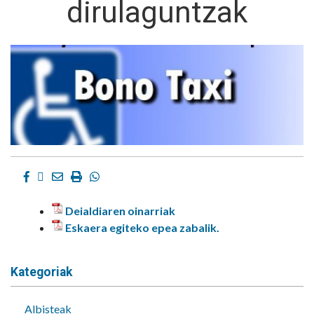
dirulaguntzak
Facebook
Twitter
Email
Imprimir
Whatsapp
Deialdiaren oinarriak
Eskaera egiteko epea zabalik.
Kategoriak
Albisteak