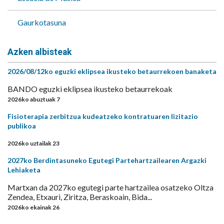
Gaurkotasuna
Azken albisteak
2026/08/12ko eguzki eklipsea ikusteko betaurrekoen banaketa
BANDO eguzki eklipsea ikusteko betaurrekoak
2026ko abuztuak 7
Fisioterapia zerbitzua kudeatzeko kontratuaren lizitazio
publikoa
2026ko uztailak 23
2027ko Berdintasuneko Egutegi Partehartzailearen Argazki
Lehiaketa
Martxan da 2027ko egutegi parte hartzailea osatzeko Oltza
Zendea, Etxauri, Ziritza, Beraskoain, Bida...
2026ko ekainak 26