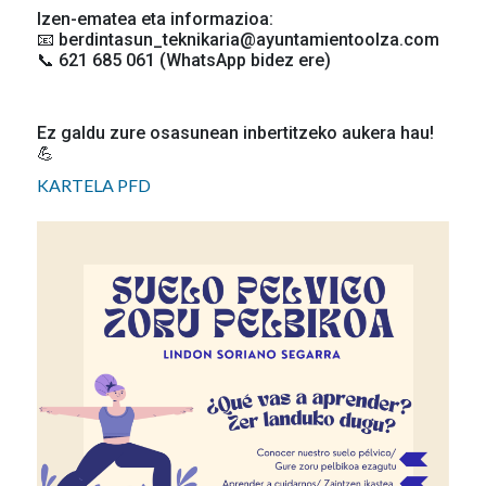
Izen-ematea eta informazioa:
📧 berdintasun_teknikaria@ayuntamientoolza.com
📞 621 685 061 (WhatsApp bidez ere)
Ez galdu zure osasunean inbertitzeko aukera hau!
💪
KARTELA PFD