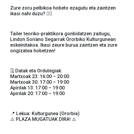
Zure zoru pelbikoa hobeto ezagutu eta zaintzen
ikasi nahi duzu? 🤸‍♀️
Tailer teoriko-praktikora gonbidatzen zaitugu,
Lindon Soriano Segarrak Ororbiko Kulturgunean
eskeinitakoa. Ikasi zeure burua zaintzen eta zure
ongizatea hobetzen!
🗓️ Datak eta Ordutegiak:
Martxoak 23: 16:00 – 20:00
Martxoak 30: 17:00 – 19:00
Apirilak 13: 17:00 – 19:00
Apirilak 20: 17:00 – 19:00
📍 Lekua: Kulturgunea (Ororbia)
⚠️ PLAZA MUGATUAK DIRA! ⚠️