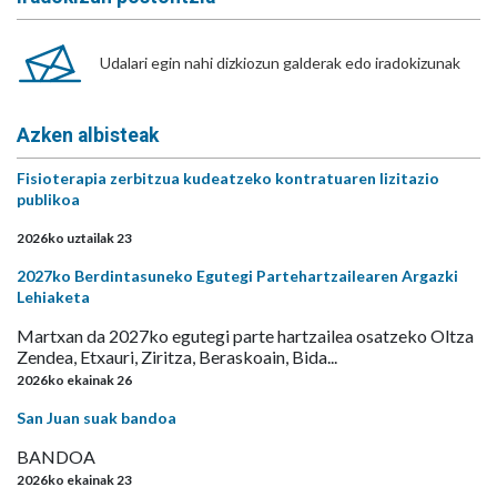
Udalari egin nahi dizkiozun galderak edo iradokizunak
Azken albisteak
Fisioterapia zerbitzua kudeatzeko kontratuaren lizitazio
publikoa
2026ko uztailak 23
2027ko Berdintasuneko Egutegi Partehartzailearen Argazki
Lehiaketa
Martxan da 2027ko egutegi parte hartzailea osatzeko Oltza
Zendea, Etxauri, Ziritza, Beraskoain, Bida...
2026ko ekainak 26
San Juan suak bandoa
BANDOA
2026ko ekainak 23