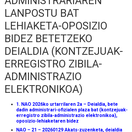
ADMINISTRARIAREN
LANPOSTU BAT
LEHIAKETA-OPOSIZIO
BIDEZ BETETZEKO
DEIALDIA (KONTZEJUAK-
ERREGISTRO ZIBILA-
ADMINISTRAZIO
ELEKTRONIKOA)
1. NAO 2026ko urtarrilaren 2a – Deialdia, bete
dadin administrari-ofizialen plaza bat (kontzejuak-
erregistro zibila-administrazio elektronikoa),
oposizio-lehiaketaren bidez
NAO – 21 – 20260129 Akats-zuzenketa, deialdia