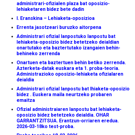
administrari-ofizialen plaza bat oposizio-
lehiaketaren bidez bete dadin
I. Eranskina – Lehiaketa-oposizioa
Errenta jasotzeari buruzko aitorpena
Administrari ofizial lanpostuko lanpostu bat
lehiaketa-oposizio bidez betetzeko deialdian
onartutako eta baztertutako izangaien behin-
behineko zerrenda
Onartuen eta baztertuen behin betiko zerrenda.
Azterketa-datak euskara eta 1. proba-teoria.
Administrazioko oposizio-lehiaketa ofizialaren
deialdia
Administrari ofizial lanpostu bat lhiaketa-oposizio
bidez . Euskera maila neurtzeko probaren
emaitza
Ofizial administraiaren lanpostu bat lehiaketa-
oposizio bidez betetzeko deialdia. OHAR
GARRANTZITSUA.
Erantzun-orriaren eredua.
2026-03-18ko test-proba
.