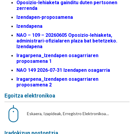
Oposizio-lehiaketa gainditu duten pertsonen
zerrenda
Izendapen-proposamena
Izendapena
NAO – 109 – 20260605 Oposizio-lehiaketa,
administrari-ofizialaren plaza bat betetzeko.
Izendapena
Iragarpena_Izendapen osagarriaren
proposamena 1
NAO 149 2026-07-31 Izendapen osagarria
Iragarpena_Izendapen osagarriaren
proposamena 2
Egoitza elektronikoa
Eskaera, Izapideak, Erregistro Elektronikoa…
Iradokizun postontzia