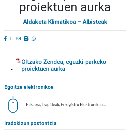
proiektuen aurka
Aldaketa Klimatikoa – Albisteak
Facebook
Twitter
Email
Imprimir
Whatsapp
Oltzako Zendea, eguzki-parkeko
proiektuen aurka
Egoitza elektronikoa
Eskaera, Izapideak, Erregistro Elektronikoa…
Iradokizun postontzia