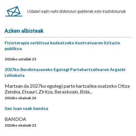
Udalari egin nahi dizkiozun galderak edo iradokizunak
Azken albisteak
Fisioterapia zerbitzua kudeatzeko kontratuaren lizitazio
publikoa
2026ko uztailak 23
2027ko Berdintasuneko Egutegi Partehartzailearen Argazki
Lehiaketa
Martxan da 2027ko egutegi parte hartzailea osatzeko Oltza
Zendea, Etxauri, Ziritza, Beraskoain, Bida...
2026ko ekainak 26
San Juan suak bandoa
BANDOA
2026ko ekainak 23