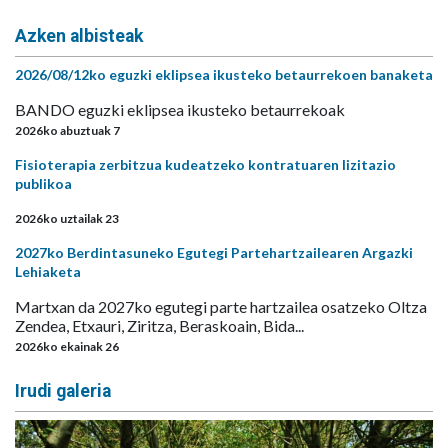
Azken albisteak
2026/08/12ko eguzki eklipsea ikusteko betaurrekoen banaketa
BANDO eguzki eklipsea ikusteko betaurrekoak
2026ko abuztuak 7
Fisioterapia zerbitzua kudeatzeko kontratuaren lizitazio
publikoa
2026ko uztailak 23
2027ko Berdintasuneko Egutegi Partehartzailearen Argazki
Lehiaketa
Martxan da 2027ko egutegi parte hartzailea osatzeko Oltza
Zendea, Etxauri, Ziritza, Beraskoain, Bida...
2026ko ekainak 26
Irudi galeria