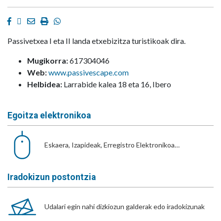
Facebook
Twitter
Email
Imprimir
Whatsapp
Passivetxea I eta II landa etxebizitza turistikoak dira.
Mugikorra:
617304046
Web:
www.passivescape.com
Helbidea:
Larrabide kalea 18 eta 16, Ibero
Egoitza elektronikoa
Eskaera, Izapideak, Erregistro Elektronikoa…
Iradokizun postontzia
Udalari egin nahi dizkiozun galderak edo iradokizunak