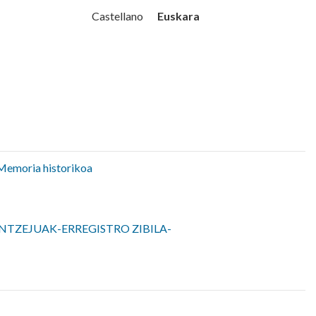
Udala
Euskara
Castellano
Memoria historikoa
NTZEJUAK-ERREGISTRO ZIBILA-