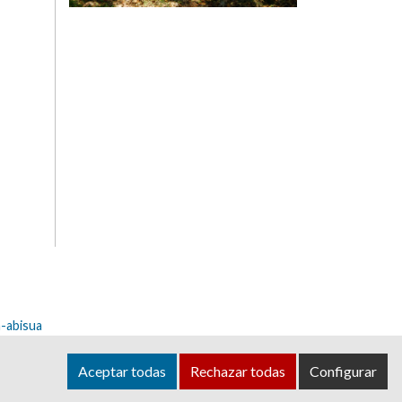
-abisua
dea@ayuntamientoolza.com
Aceptar todas
Rechazar todas
Configurar