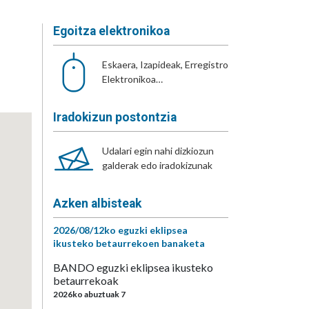
Egoitza elektronikoa
Eskaera, Izapideak, Erregistro
Elektronikoa…
Iradokizun postontzia
Udalari egin nahi dizkiozun
galderak edo iradokizunak
Azken albisteak
2026/08/12ko eguzki eklipsea
ikusteko betaurrekoen banaketa
BANDO eguzki eklipsea ikusteko
betaurrekoak
2026ko abuztuak 7