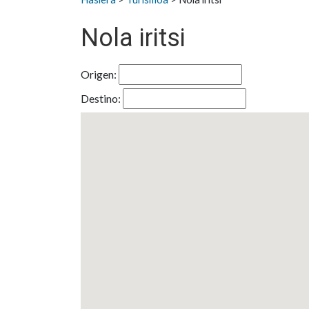
Nola iritsi
Origen:
Destino: