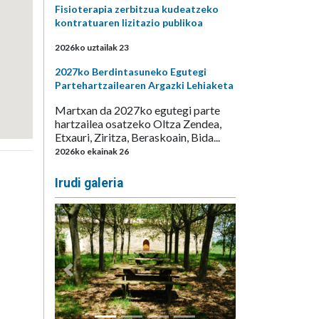
Fisioterapia zerbitzua kudeatzeko
kontratuaren lizitazio publikoa
2026ko uztailak 23
2027ko Berdintasuneko Egutegi
Partehartzailearen Argazki Lehiaketa
Martxan da 2027ko egutegi parte
hartzailea osatzeko Oltza Zendea,
Etxauri, Ziritza, Beraskoain, Bida...
2026ko ekainak 26
Irudi galeria
Aurrekoa
Hurrengoa