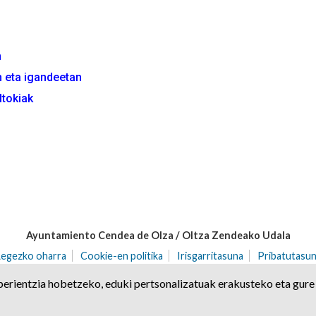
n
n eta igandeetan
ltokiak
Ayuntamiento Cendea de Olza / Oltza Zendeako Udala
Legezko oharra
Cookie-en politika
Irisgarritasuna
Pribatutasun
71 | Ororbia (NAFARROA)
Tel. 948 32 20 68 | Fax. 948 32 21 04
cen
erientzia hobetzeko, eduki pertsonalizatuak erakusteko eta gure