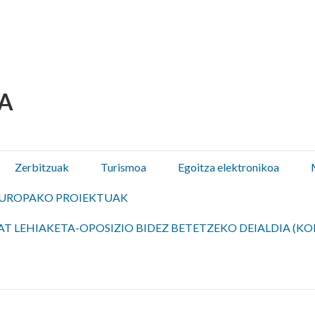
 Olza / Oltza Zendeako 
Zerbitzuak
Turismoa
Egoitza elektronikoa
UROPAKO PROIEKTUAK
T LEHIAKETA-OPOSIZIO BIDEZ BETETZEKO DEIALDIA (KO