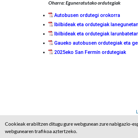
Oharra: Eguneratutako ordutegiak
Autobusen ordutegi orokorra
Ibilbideak eta ordutegiak laneguneta
Ibilbideak eta ordutegiak larunbateta
Gaueko autobusen ordutegiak eta ge
2025eko San Fermín ordutegiak
Angulo Kalea, 2 | P.K: 311
Cookieak erabiltzen ditugu gure webgunean zure nabigazio-esp
webgunearen trafikoa aztertzeko.