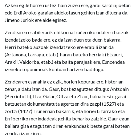
Azken egile horren ustez, hain zuzen ere, garai karolinjioetan
edo Erdi Aroko garaian aldekotasun gehien izan dituena da,
Jimeno Juriok ere alde eginez.
Zendearen erabilerarik ohikoena Iruñerriko udalerri batzuk
izendatzeko bada ere, ez da izan duen eta duen bakarra.
Herri bateko auzoak izendatzeko ere erabili izan da
(Artaxona, Larraga, etab.), haran bateko herriak (Etxauri,
Arakil, Valdorba, etab.) eta baita parajeak ere, Euncendea
izeneko toponimoak kontuan hartzen baditugu.
Zendearen esanahia ez ezik, horien kopurua ere, historian
zehar, aldatu izan da. Gaur, bost ezagutzen ditugu: Antsoain
(Berriobeiti), Itza, Galar, Oltza eta Zizur, baina beste garai
batzuetan dokumentatuta agertzen dira zazpi (1527) eta
zortzi (1427), Iruñerrian bakarrik, eta horiei Lizarrako eta
Erriberriko merindadeak gehitu beharko zaizkie. Gaur egun
bailara gisa ezagutzen diren erakundeak beste garai batean
zendea izan ziren.