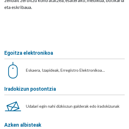
zenbait zerbitzu kontratatzea, esaterako, medikua, botikaria
eta eskribaua.
Egoitza elektronikoa
Eskaera, Izapideak, Erregistro Elektronikoa…
Iradokizun postontzia
Udalari egin nahi dizkiozun galderak edo iradokizunak
Azken albisteak