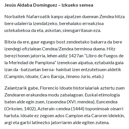
Jesús Aldaba Domínguez – Izkueko semea
Norbaitek Nafarroatik kanpo aipatzen duenean Zendea hitza
bere udalerria izendatzeko, berehalako erreakzioa
ustekabekoa da eta, askotan, sinesgarritasun eza.
Bitxia da ere, gaur egungo bost zendeetako bakarra da bere
izendegi ofizialean Cendea/Zendea terminoa duena. Hitz
berezi honen jatorria, lehen aldiz 1427an “Libro de Fuegos de
la Merindad de Pamplona” izenekoan aipatua, eztabaida gaia
izan da -batzuetan beroa- hainbat izen entzutetsuen aldetik
(Campión, Idoate, Caro Baroja, Jimeno Jurio, etab.)
Zalantzarik gabe, Florencio Idoate historialariak aztertu zuen
Zendearen erakundea modu zabalagoan. Euskal etimologia
baten alde egin zuen, Izasendea (XVI. mendea), Euncendea
(Orkoien, 1402), Azterain-cendea (1444) toponimoak oinarri
hartuta. Idoate ez zegoen ados Campion eta Caroren ideiekin,
argi eta garbi latinezko jatorriaren alde egiten zutena.