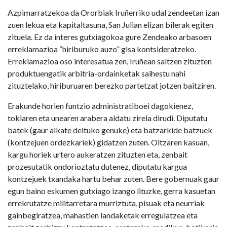
Azpimarratzekoa da Ororbiak Iruñerriko udal zendeetan izan
zuen lekua eta kapitaltasuna, San Julian elizan bilerak egiten
zituela. Ez da interes gutxiagokoa gure Zendeako arbasoen
erreklamazioa “hiriburuko auzo” gisa kontsideratzeko.
Erreklamazioa oso interesatua zen, Iruñean saltzen zituzten
produktuengatik arbitria-ordainketak saihestu nahi
zituztelako, hiriburuaren berezko partetzat jotzen baitziren.
Erakunde horien funtzio administratiboei dagokienez,
tokiaren eta unearen arabera aldatu zirela dirudi. Diputatu
batek (gaur alkate deituko genuke) eta batzarkide batzuek
(kontzejuen ordezkariek) gidatzen zuten. Oltzaren kasuan,
kargu horiek urtero aukeratzen zituzten eta, zenbait
prozesutatik ondorioztatu dutenez, diputatu kargua
kontzejuek txandaka hartu behar zuten. Bere gobernuak gaur
egun baino eskumen gutxiago izango lituzke, gerra kasuetan
errekrutatze militarretara murriztuta, pisuak eta neurriak
gainbegiratzea, mahastien landaketak erregulatzea eta