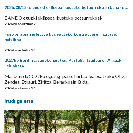
2026/08/12ko eguzki eklipsea ikusteko betaurrekoen banaketa
BANDO eguzki eklipsea ikusteko betaurrekoak
2026ko abuztuak 7
Fisioterapia zerbitzua kudeatzeko kontratuaren lizitazio
publikoa
2026ko uztailak 23
2027ko Berdintasuneko Egutegi Partehartzailearen Argazki
Lehiaketa
Martxan da 2027ko egutegi parte hartzailea osatzeko Oltza
Zendea, Etxauri, Ziritza, Beraskoain, Bida...
2026ko ekainak 26
Irudi galeria