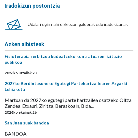
Iradokizun postontzia
Udalari egin nahi dizkiozun galderak edo iradokizunak
Azken albisteak
Fisioterapia zerbitzua kudeatzeko kontratuaren lizitazio
publikoa
2026ko uztailak 23
2027ko Berdintasuneko Egutegi Partehartzailearen Argazki
Lehiaketa
Martxan da 2027ko egutegi parte hartzailea osatzeko Oltza
Zendea, Etxauri, Ziritza, Beraskoain, Bida...
2026ko ekainak 26
San Juan suak bandoa
BANDOA