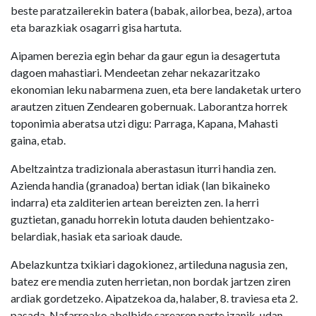
beste paratzailerekin batera (babak, ailorbea, beza), artoa
eta barazkiak osagarri gisa hartuta.
Aipamen berezia egin behar da gaur egun ia desagertuta
dagoen mahastiari. Mendeetan zehar nekazaritzako
ekonomian leku nabarmena zuen, eta bere landaketak urtero
arautzen zituen Zendearen gobernuak. Laborantza horrek
toponimia aberatsa utzi digu: Parraga, Kapana, Mahasti
gaina, etab.
Abeltzaintza tradizionala aberastasun iturri handia zen.
Azienda handia (granadoa) bertan idiak (lan bikaineko
indarra) eta zalditerien artean bereizten zen. Ia herri
guztietan, ganadu horrekin lotuta dauden behientzako-
belardiak, hasiak eta sarioak daude.
Abelazkuntza txikiari dagokionez, artileduna nagusia zen,
batez ere mendia zuten herrietan, non bordak jartzen ziren
ardiak gordetzeko. Aipatzekoa da, halaber, 8. traviesa eta 2.
pasada, Nafarroako abelbide sarearen parte izanik, udan