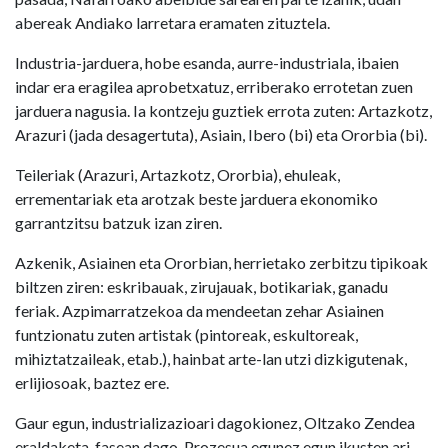
abereak Andiako larretara eramaten zituztela.
Industria-jarduera, hobe esanda, aurre-industriala, ibaien
indar era eragilea aprobetxatuz, erriberako errotetan zuen
jarduera nagusia. Ia kontzeju guztiek errota zuten: Artazkotz,
Arazuri (jada desagertuta), Asiain, Ibero (bi) eta Ororbia (bi).
Teileriak (Arazuri, Artazkotz, Ororbia), ehuleak,
errementariak eta arotzak beste jarduera ekonomiko
garrantzitsu batzuk izan ziren.
Azkenik, Asiainen eta Ororbian, herrietako zerbitzu tipikoak
biltzen ziren: eskribauak, zirujauak, botikariak, ganadu
feriak. Azpimarratzekoa da mendeetan zehar Asiainen
funtzionatu zuten artistak (pintoreak, eskultoreak,
mihiztatzaileak, etab.), hainbat arte-lan utzi dizkigutenak,
erlijiosoak, baztez ere.
Gaur egun, industrializazioari dagokionez, Oltzako Zendea
eraldaketa-fasean dago. Prozesua egunez egun ikusten ari