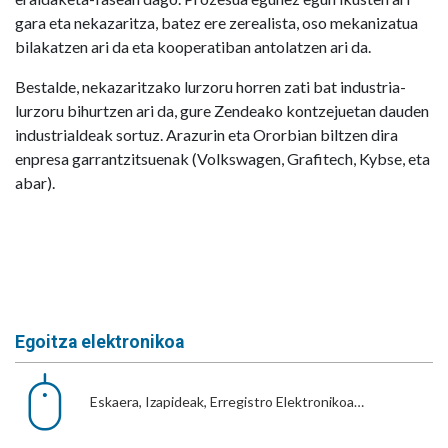
gara eta nekazaritza, batez ere zerealista, oso mekanizatua
bilakatzen ari da eta kooperatiban antolatzen ari da.
Bestalde, nekazaritzako lurzoru horren zati bat industria-
lurzoru bihurtzen ari da, gure Zendeako kontzejuetan dauden
industrialdeak sortuz. Arazurin eta Ororbian biltzen dira
enpresa garrantzitsuenak (Volkswagen, Grafitech, Kybse, eta
abar).
Egoitza elektronikoa
Eskaera, Izapideak, Erregistro Elektronikoa…