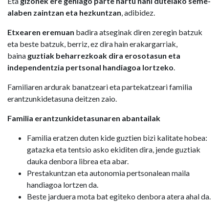
Eta
gizonek ere gehiago parte hartu nahi dutelako seme-
alaben zaintzan eta hezkuntzan
, adibidez.
Etxearen eremuan
badira atseginak diren zeregin batzuk
eta beste batzuk, berriz, ez dira hain erakargarriak,
baina
guztiak beharrezkoak dira erosotasun eta
independentzia pertsonal handiagoa lortzeko
.
Familiaren ardurak banatzeari eta partekatzeari familia
erantzunkidetasuna deitzen zaio.
Familia erantzunkidetasunaren abantailak
Familia eratzen duten kide guztien bizi kalitate hobea:
gatazka eta tentsio asko ekiditen dira, jende guztiak
dauka denbora librea eta abar.
Prestakuntzan eta autonomia pertsonalean maila
handiagoa lortzen da.
Beste jarduera mota bat egiteko denbora atera ahal da.