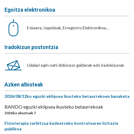
Egoitza elektronikoa
Eskaera, Izapideak, Erregistro Elektronikoa…
Iradokizun postontzia
Udalari egin nahi dizkiozun galderak edo iradokizunak
Azken albisteak
2026/08/12ko eguzki eklipsea ikusteko betaurrekoen banaketa
BANDO eguzki eklipsea ikusteko betaurrekoak
2026ko abuztuak 7
Fisioterapia zerbitzua kudeatzeko kontratuaren lizitazio
publikoa