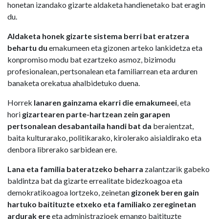
honetan izandako gizarte aldaketa handienetako bat eragin
du.
Aldaketa honek gizarte sistema berri bat eratzera
behartu du
emakumeen eta gizonen arteko lankidetza eta
konpromiso modu bat ezartzeko asmoz, bizimodu
profesionalean, pertsonalean eta familiarrean eta arduren
banaketa orekatua ahalbidetuko duena.
Horrek
lanaren gainzama ekarri die emakumeei
, eta
hori
gizartearen parte-hartzean zein garapen
pertsonalean desabantaila handi bat da
beraientzat,
baita kulturarako, politikarako, kirolerako aisialdirako eta
denbora librerako sarbidean ere.
Lana eta familia bateratzeko beharra
zalantzarik gabeko
baldintza bat da gizarte errealitate bidezkoagoa eta
demokratikoagoa lortzeko, zeinetan
gizonek beren gain
hartuko baitituzte etxeko eta familiako zereginetan
ardurak ere
eta administrazioek emango baitituzte