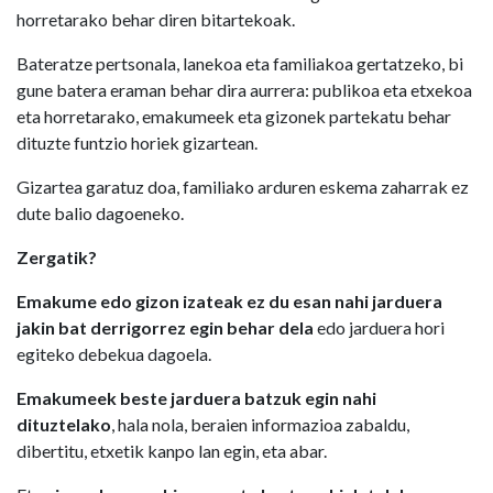
horretarako behar diren bitartekoak.
Bateratze pertsonala, lanekoa eta familiakoa gertatzeko, bi
gune batera eraman behar dira aurrera: publikoa eta etxekoa
eta horretarako, emakumeek eta gizonek partekatu behar
dituzte funtzio horiek gizartean.
Gizartea garatuz doa, familiako arduren eskema zaharrak ez
dute balio dagoeneko.
Zergatik?
Emakume edo gizon izateak ez du esan nahi jarduera
jakin bat derrigorrez egin behar dela
edo jarduera hori
egiteko debekua dagoela.
Emakumeek beste jarduera batzuk egin nahi
dituztelako
, hala nola, beraien informazioa zabaldu,
dibertitu, etxetik kanpo lan egin, eta abar.