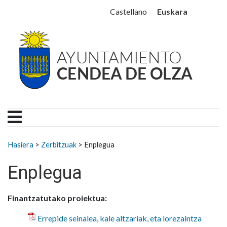
Ayuntamiento Cendea de
Ir al contenido
Euskara
Castellano
Search for:
Hasiera
>
Zerbitzuak
>
Enplegua
Enplegua
Finantzatutako proiektua:
Errepide seinalea, kale altzariak, eta lorezaintza