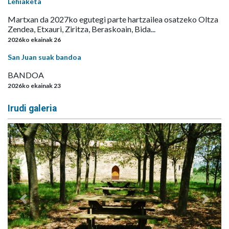
Lehiaketa
Martxan da 2027ko egutegi parte hartzailea osatzeko Oltza
Zendea, Etxauri, Ziritza, Beraskoain, Bida...
2026ko ekainak 26
San Juan suak bandoa
BANDOA
2026ko ekainak 23
Irudi galeria
Aurrekoa
Hurre